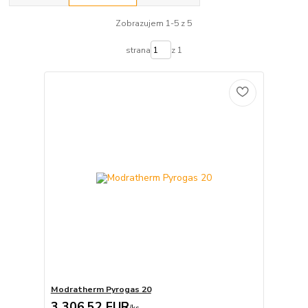
Zobrazujem 1-5 z 5
strana
z 1
Modratherm Pyrogas 20
3 306,52 EUR