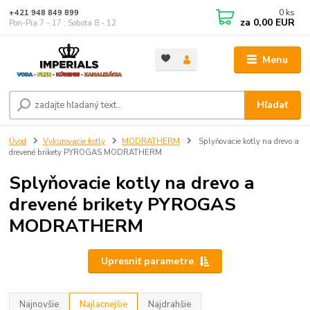
0
ks
+421 948 849 899
za
0,00 EUR
Pon-Pia 7 - 17 ; Sobota 8 - 12
Menu
Hľadať
Úvod
Vykurovacie kotly
MODRATHERM
Splyňovacie kotly na drevo a
drevené brikety PYROGAS MODRATHERM
Splyňovacie kotly na drevo a
drevené brikety PYROGAS
MODRATHERM
Upresniť parametre
Najnovšie
Najlacnejšie
Najdrahšie