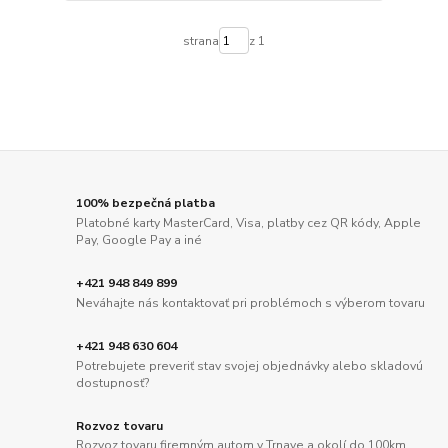
strana
z 1
100% bezpečná platba
Platobné karty MasterCard, Visa, platby cez QR kódy, Apple
Pay, Google Pay a iné
+421 948 849 899
Neváhajte nás kontaktovať pri problémoch s výberom tovaru
+421 948 630 604
Potrebujete preveriť stav svojej objednávky alebo skladovú
dostupnosť?
Rozvoz tovaru
Rozvoz tovaru firemným autom v Trnave a okolí do 100km.