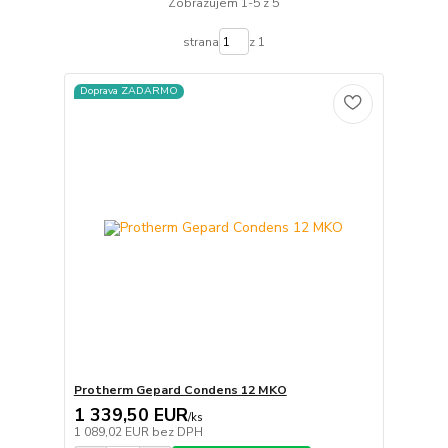
Zobrazujem 1-5 z 5
strana
z 1
Doprava ZADARMO
Protherm Gepard Condens 12 MKO
1 339,50 EUR
/
ks
1 089,02 EUR
bez DPH