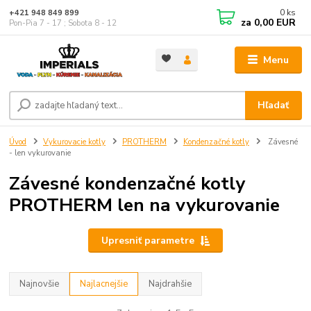
0
ks
+421 948 849 899
za
0,00 EUR
Pon-Pia 7 - 17 ; Sobota 8 - 12
Menu
Hľadať
Úvod
Vykurovacie kotly
PROTHERM
Kondenzačné kotly
Závesné
- len vykurovanie
Závesné kondenzačné kotly
PROTHERM len na vykurovanie
Upresniť parametre
Najnovšie
Najlacnejšie
Najdrahšie