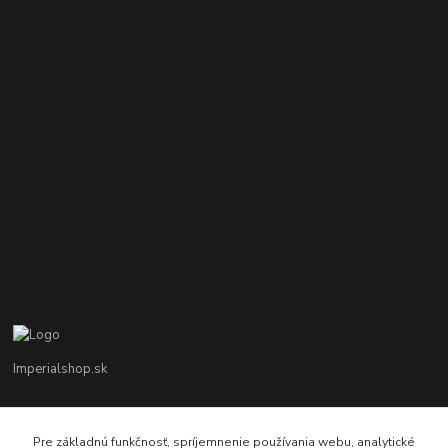
Imperialshop.sk
+421 948 849 899
Pon-Pia 7 - 17 ; Sobota 8 - 12
Pre základnú funkčnosť, spríjemnenie používania webu, analytické