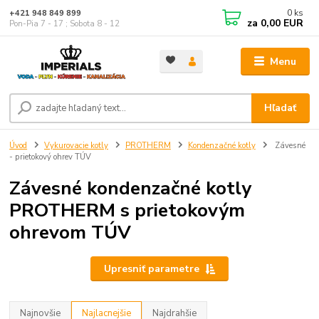
0
ks
+421 948 849 899
za
0,00 EUR
Pon-Pia 7 - 17 ; Sobota 8 - 12
Menu
Hľadať
Úvod
Vykurovacie kotly
PROTHERM
Kondenzačné kotly
Závesné
- prietokový ohrev TÚV
Závesné kondenzačné kotly
PROTHERM s prietokovým
ohrevom TÚV
Upresniť parametre
Najnovšie
Najlacnejšie
Najdrahšie