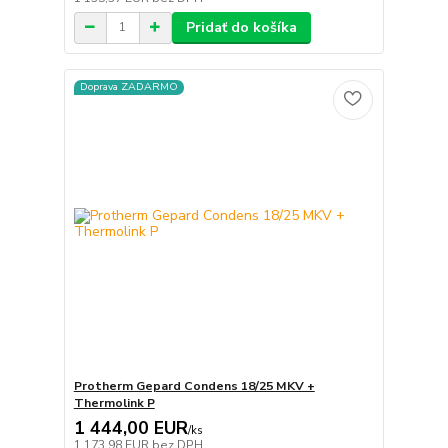
Pridať do košíka
Doprava ZADARMO
Protherm Gepard Condens 18/25 MKV +
Thermolink P
1 444,00 EUR
/
ks
1 173,98 EUR
bez DPH