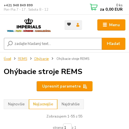
0
ks
+421 948 849 899
za
0,00 EUR
Pon-Pia 7 - 17 ; Sobota 8 - 12
Menu
Hľadať
Úvod
REMS
Ohýbanie
Ohýbacie stroje REMS
Ohýbacie stroje REMS
Upresniť parametre
Najnovšie
Najlacnejšie
Najdrahšie
Zobrazujem 1-55 z 55
strana
z 1