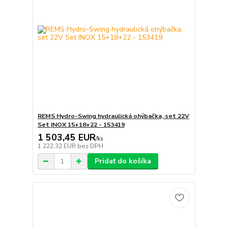
REMS Hydro-Swing hydraulická ohýbačka, set 22V
Set INOX 15+18+22 - 153419
1 503,45 EUR
/
ks
1 222,32 EUR
bez DPH
Pridať do košíka