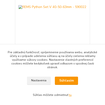
REMS Python Set V 40-50-63mm - 590022
1 742,66 EUR
/
ks
Pre základnú funkčnosť, spríjemnenie používania webu, analytické
1 416,80 EUR
bez DPH
účely a v prípade udelenia súhlasu aj na účely cielenia reklamy
využívame súbory cookies. Nastavenie vlastných preferencií
Pridať do košíka
cookies môžete kedykoľvek upraviť odkazom v spodnej časti
stránok.
Súhlasím
Nastavenia
Súhlas môžete odmietnuť
tu
.