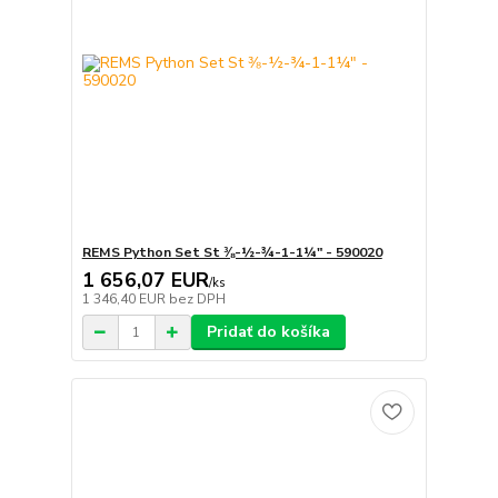
REMS Python Set St ⅜-½-¾-1-1¼" - 590020
1 656,07 EUR
/
ks
1 346,40 EUR
bez DPH
Pridať do košíka