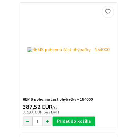
REMS pohonná čásť ohýbačky - 154000
387,52 EUR
/
ks
315,06 EUR
bez DPH
Pridať do košíka