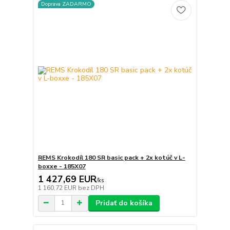
Doprava ZADARMO
REMS Krokodíl 180 SR basic pack + 2x kotúč v L-
boxxe - 185X07
1 427,69 EUR
/
ks
1 160,72 EUR
bez DPH
Pridať do košíka