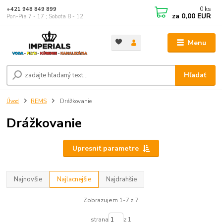
0
ks
+421 948 849 899
za
0,00 EUR
Pon-Pia 7 - 17 ; Sobota 8 - 12
Menu
Hľadať
Úvod
REMS
Drážkovanie
Drážkovanie
Upresniť parametre
Najnovšie
Najlacnejšie
Najdrahšie
Zobrazujem 1-7 z 7
strana
z 1