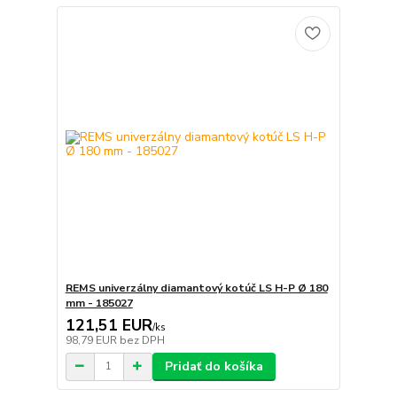
REMS univerzálny diamantový kotúč LS H-P Ø 180
mm - 185027
121,51 EUR
/
ks
98,79 EUR
bez DPH
Pridať do košíka