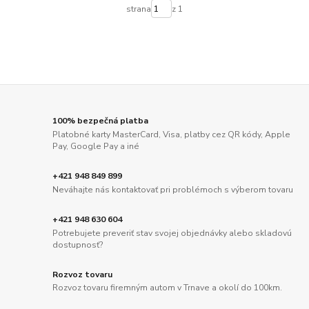
strana
z 1
100% bezpečná platba
Platobné karty MasterCard, Visa, platby cez QR kódy, Apple
Pay, Google Pay a iné
+421 948 849 899
Neváhajte nás kontaktovať pri problémoch s výberom tovaru
+421 948 630 604
Potrebujete preveriť stav svojej objednávky alebo skladovú
dostupnosť?
Rozvoz tovaru
Rozvoz tovaru firemným autom v Trnave a okolí do 100km.