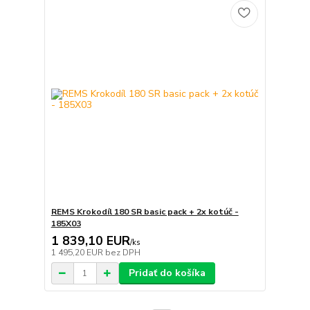
REMS Krokodíl 180 SR basic pack + 2x kotúč -
185X03
1 839,10 EUR
/
ks
1 495,20 EUR
bez DPH
Pridať do košíka