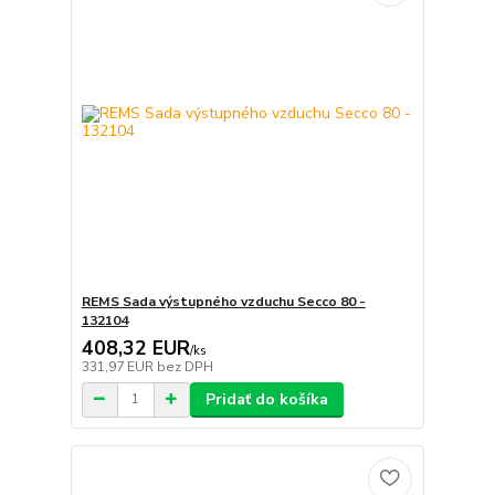
REMS Sada výstupného vzduchu Secco 80 -
132104
408,32 EUR
/
ks
331,97 EUR
bez DPH
Pridať do košíka