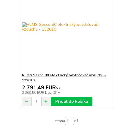
REMS Secco 80 elektrický odvlhčovač vzduchu -
132010
2 791,49 EUR
/
ks
2 269,50 EUR
bez DPH
Pridať do košíka
strana
z 1