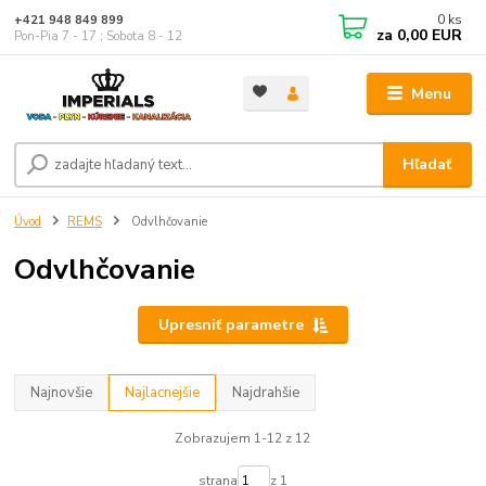
0
ks
+421 948 849 899
za
0,00 EUR
Pon-Pia 7 - 17 ; Sobota 8 - 12
Menu
Hľadať
Úvod
REMS
Odvlhčovanie
Odvlhčovanie
Upresniť parametre
Najnovšie
Najlacnejšie
Najdrahšie
Zobrazujem 1-12 z 12
strana
z 1