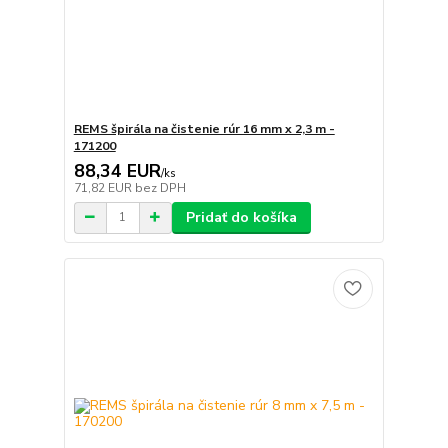
REMS špirála na čistenie rúr 16 mm x 2,3 m -
171200
88,34 EUR
/
ks
71,82 EUR
bez DPH
Pridať do košíka