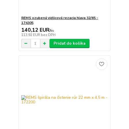
REMS ozubená vidlicová rezacia hlava 32/65 -
174305
140,12 EUR
/
ks
113,92 EUR
bez DPH
Pridať do košíka