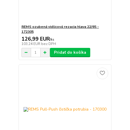
REMS ozubená vidlicová rezacia hlava 22/65 -
172305
126,99 EUR
/
ks
103,24 EUR
bez DPH
Pridať do košíka