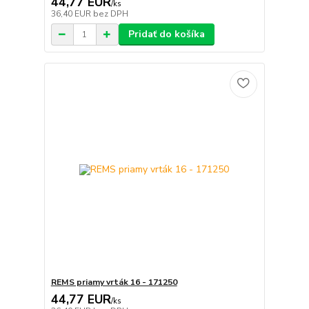
44,77 EUR
/
ks
36,40 EUR
bez DPH
Pridať do košíka
REMS priamy vrták 16 - 171250
44,77 EUR
/
ks