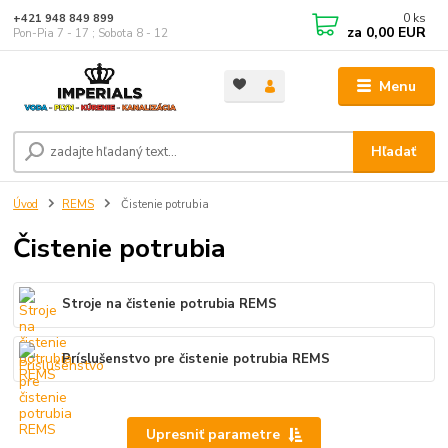
0
ks
+421 948 849 899
za
0,00 EUR
Pon-Pia 7 - 17 ; Sobota 8 - 12
Menu
Hľadať
Úvod
REMS
Čistenie potrubia
Čistenie potrubia
Stroje na čistenie potrubia REMS
Príslušenstvo pre čistenie potrubia REMS
Upresniť parametre