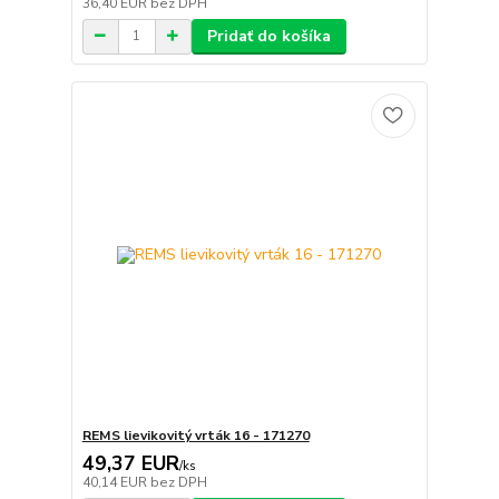
36,40 EUR
bez DPH
Pridať do košíka
REMS lievikovitý vrták 16 - 171270
49,37 EUR
/
ks
40,14 EUR
bez DPH