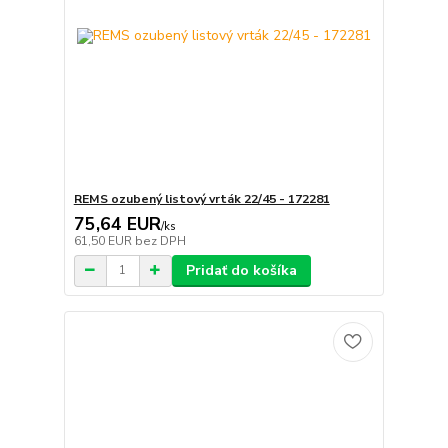
REMS ozubený listový vrták 22/45 - 172281
75,64 EUR
/
ks
61,50 EUR
bez DPH
Pridať do košíka