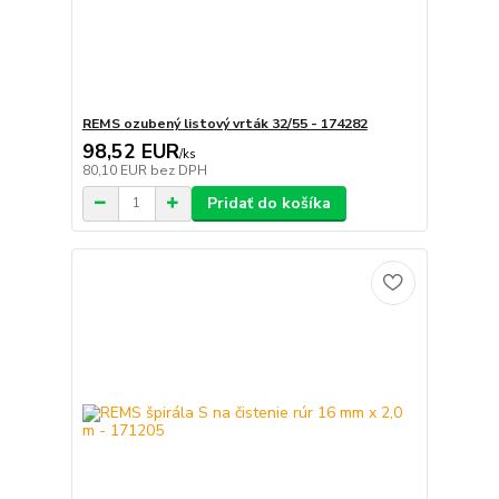
REMS ozubený listový vrták 32/55 - 174282
98,52 EUR
/
ks
80,10 EUR
bez DPH
Pridať do košíka