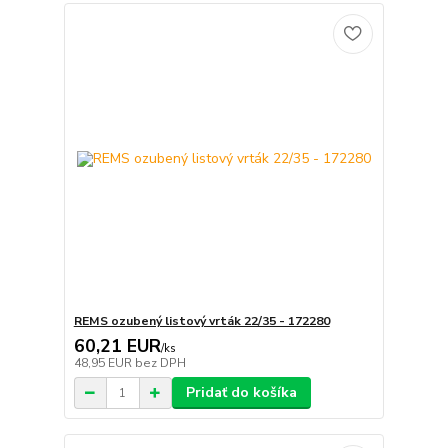
REMS ozubený listový vrták 22/35 - 172280
60,21 EUR
/
ks
48,95 EUR
bez DPH
Pridať do košíka