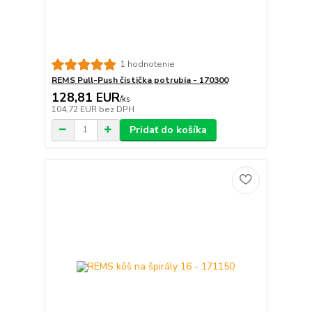
1 hodnotenie
REMS Pull-Push čistička potrubia - 170300
128,81 EUR
/
ks
104,72 EUR
bez DPH
Pridať do košíka