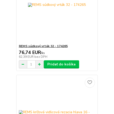
REMS súdkový vrták 32 - 174265
76,74 EUR
/
ks
62,39 EUR
bez DPH
Pridať do košíka