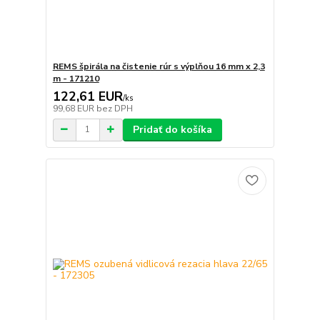
REMS špirála na čistenie rúr s výplňou 16 mm x 2,3
m - 171210
122,61 EUR
/
ks
99,68 EUR
bez DPH
Pridať do košíka