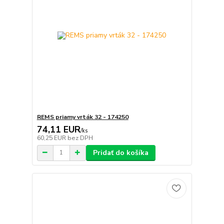
REMS priamy vrták 32 - 174250
74,11 EUR
/
ks
60,25 EUR
bez DPH
Pridať do košíka