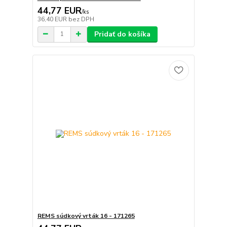
44,77 EUR
/
ks
36,40 EUR
bez DPH
Pridať do košíka
REMS súdkový vrták 16 - 171265