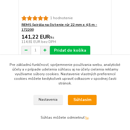
1 hodnotenie
REMS špirála na čistenie rúr 22 mm x 4,5 m -
172200
141,22 EUR
/
ks
114,81 EUR
bez DPH
Pridať do košíka
Pre základnú funkčnosť, spríjemnenie používania webu, analytické
účely a v prípade udelenia súhlasu aj na účely cielenia reklamy
využívame súbory cookies. Nastavenie vlastných preferencií
cookies môžete kedykoľvek upraviť odkazom v spodnej časti
stránok.
Súhlasím
Nastavenia
Súhlas môžete odmietnuť
tu
.