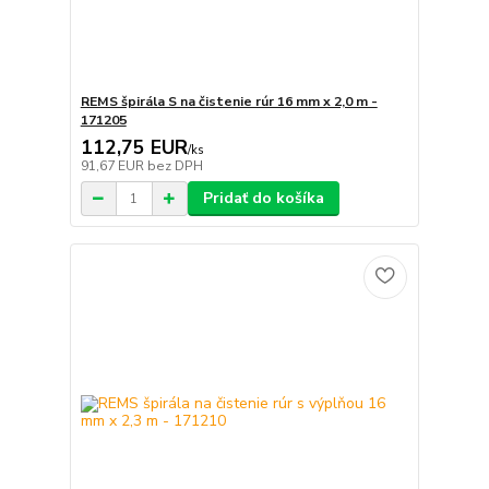
REMS špirála S na čistenie rúr 16 mm x 2,0 m -
171205
112,75 EUR
/
ks
91,67 EUR
bez DPH
Pridať do košíka