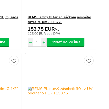
70 µm, sada
REMS Jemný filter so sáčkom jemného
filtra 70 μm - 115220
153,75 EUR
/
ks
125,00 EUR
bez DPH
íka
Pridať do košíka