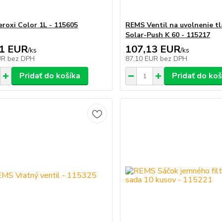
roxi Color 1L - 115605
REMS Ventil na uvolnenie tl
Solar-Push K 60 - 115217
31 EUR
107,13 EUR
/
ks
/
ks
UR
bez DPH
87,10 EUR
bez DPH
Pridať do košíka
Pridať do koš