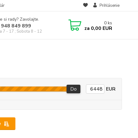
lár
Prihlásenie
e si rady? Zavolajte.
0
ks
 948 849 899
za
0,00 EUR
a 7 - 17 ; Sobota 8 - 12
Do
EUR
e