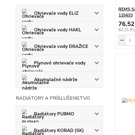
REMS Sa
Ohrievače vody ELIZ
115633
76,52
Ohrievače vody HAKL
62,21 E
Ohrievače vody DRAŽICE
Plynové ohrievače vody
Akumulačné nádrže
RADIÁTORY A PRÍSLUŠENSTVO
Radiátory PURMO
Radiátory KORAD (SK)