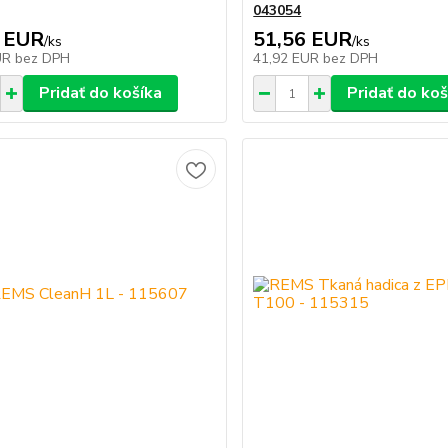
043054
 EUR
51,56 EUR
/
ks
/
ks
UR
bez DPH
41,92 EUR
bez DPH
Pridať do košíka
Pridať do koš