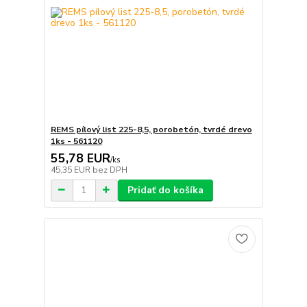
REMS pílový list 225-8,5, porobetón, tvrdé drevo
1ks - 561120
55,78 EUR
/
ks
45,35 EUR
bez DPH
Pridať do košíka