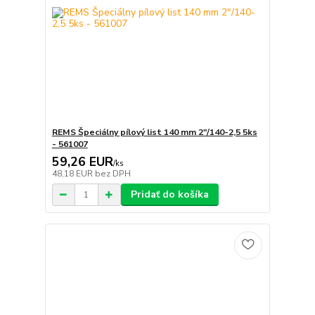
REMS Špeciálny pílový list 140 mm 2"/140-2,5 5ks
- 561007
59,26 EUR
/
ks
48,18 EUR
bez DPH
Pridať do košíka