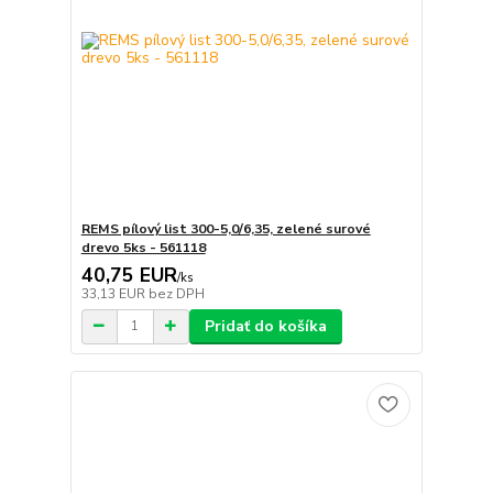
REMS pílový list 300-5,0/6,35, zelené surové
drevo 5ks - 561118
40,75 EUR
/
ks
33,13 EUR
bez DPH
Pridať do košíka