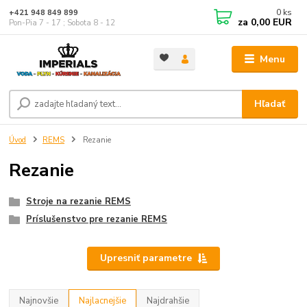
0
ks
+421 948 849 899
za
0,00 EUR
Pon-Pia 7 - 17 ; Sobota 8 - 12
Menu
Hľadať
Úvod
REMS
Rezanie
Rezanie
Stroje na rezanie REMS
Príslušenstvo pre rezanie REMS
Upresniť parametre
Najnovšie
Najlacnejšie
Najdrahšie