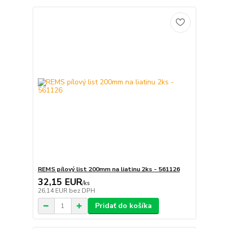
REMS pílový list 200mm na liatinu 2ks - 561126
32,15 EUR
/
ks
26,14 EUR
bez DPH
Pridať do košíka