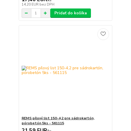
/
ks
14,20 EUR
bez DPH
Pridať do košíka
REMS pílový list 150-4,2 pre sádrokartón,
pórobetón 5ks - 561115
21,59 EUR