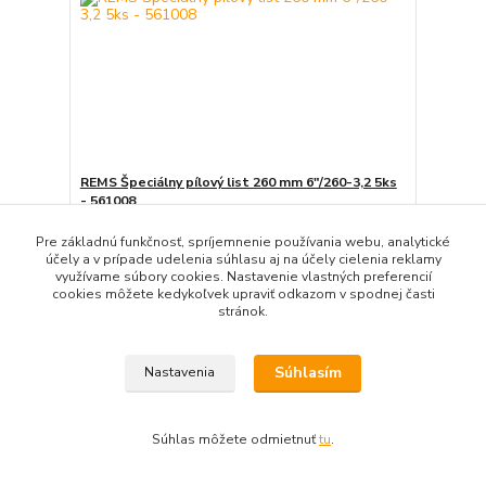
REMS Špeciálny pílový list 260 mm 6"/260-3,2 5ks
- 561008
95,79 EUR
/
ks
Pre základnú funkčnosť, spríjemnenie používania webu, analytické
77,88 EUR
bez DPH
účely a v prípade udelenia súhlasu aj na účely cielenia reklamy
využívame súbory cookies. Nastavenie vlastných preferencií
Pridať do košíka
cookies môžete kedykoľvek upraviť odkazom v spodnej časti
stránok.
Súhlasím
Nastavenia
Súhlas môžete odmietnuť
tu
.