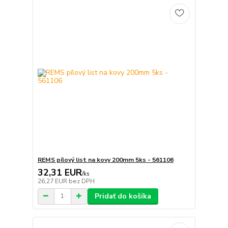
REMS pílový list na kovy 200mm 5ks - 561106
32,31 EUR
/
ks
26,27 EUR
bez DPH
Pridať do košíka