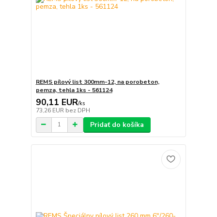
REMS pílový list 300mm-12, na porobeton,
pemza, tehla 1ks - 561124
90,11 EUR
/
ks
73,26 EUR
bez DPH
Pridať do košíka