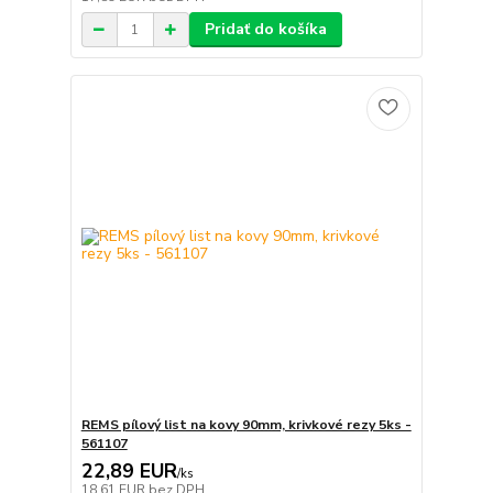
Pridať do košíka
REMS pílový list na kovy 90mm, krivkové rezy 5ks -
561107
22,89 EUR
/
ks
18,61 EUR
bez DPH