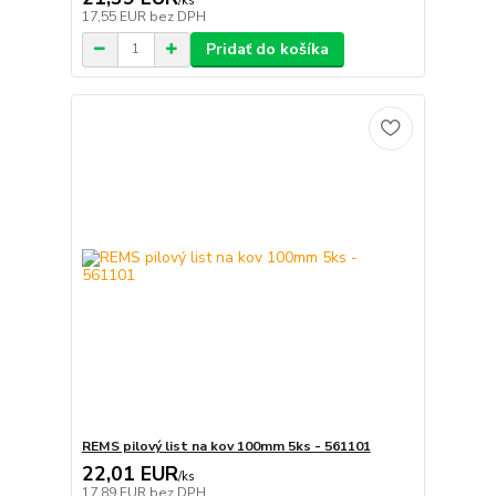
/
ks
17,55 EUR
bez DPH
Pridať do košíka
REMS pilový list na kov 100mm 5ks - 561101
22,01 EUR
/
ks
17,89 EUR
bez DPH