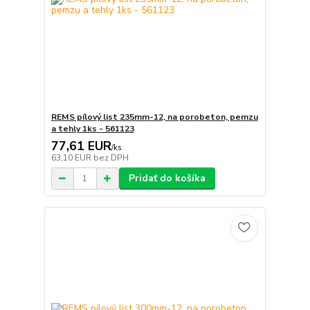
REMS pílový list 235mm-12, na porobeton, pemzu
a tehly 1ks - 561123
77,61 EUR
/
ks
63,10 EUR
bez DPH
Pridať do košíka