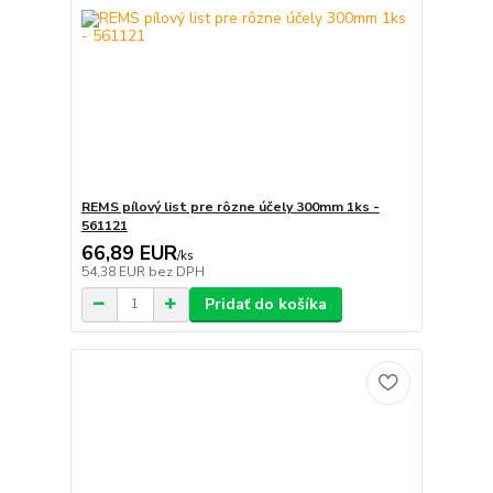
REMS pílový list pre rôzne účely 300mm 1ks -
561121
66,89 EUR
/
ks
54,38 EUR
bez DPH
Pridať do košíka