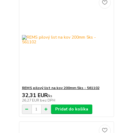
REMS pilový list na kov 200mm 5ks - 561102
32,31 EUR
/
ks
26,27 EUR
bez DPH
Pridať do košíka