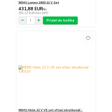
REMS Lumen 2800 22 V Set
431,88 EUR
/
ks
351,12 EUR
bez DPH
Pridať do košíka
REMS Helix 22 V VE set vŕtací skrutkovač -