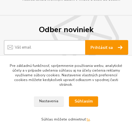
Odber noviniek
Prihlásiť sa
Súhlasím so
spracovaním osobných údajov
za účelom zasielania newslettera.
Pre základnú funkčnosť, spríjemnenie používania webu, analytické
účely a v prípade udelenia súhlasu aj na účely cielenia reklamy
využívame súbory cookies. Nastavenie vlastných preferencií
cookies môžete kedykoľvek upraviť odkazom v spodnej časti
stránok.
Súhlasím
Nastavenia
Súhlas môžete odmietnuť
tu
.