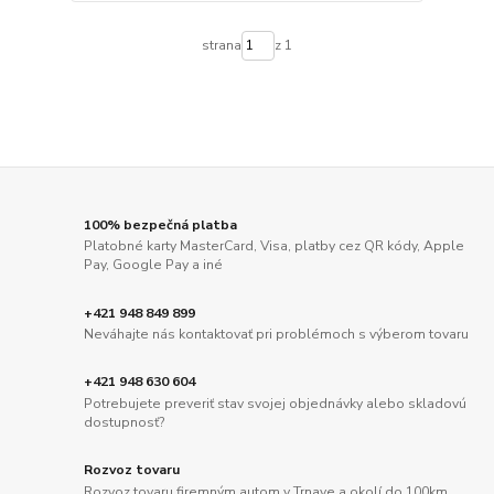
strana
z 1
100% bezpečná platba
Platobné karty MasterCard, Visa, platby cez QR kódy, Apple
Pay, Google Pay a iné
+421 948 849 899
Neváhajte nás kontaktovať pri problémoch s výberom tovaru
+421 948 630 604
Potrebujete preveriť stav svojej objednávky alebo skladovú
dostupnosť?
Rozvoz tovaru
Rozvoz tovaru firemným autom v Trnave a okolí do 100km.