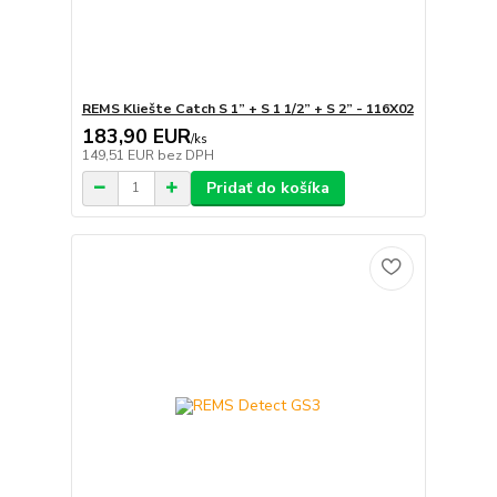
REMS Kliešte Catch S 1” + S 1 1/2” + S 2” - 116X02
183,90 EUR
/
ks
149,51 EUR
bez DPH
Pridať do košíka