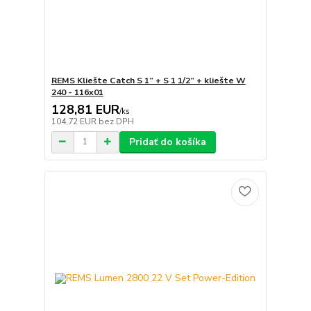
REMS Kliešte Catch S 1” + S 1 1/2” + kliešte W
240 - 116x01
128,81 EUR
/
ks
104,72 EUR
bez DPH
Pridať do košíka