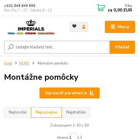
0
ks
+421 948 849 899
za
0,00 EUR
Pon-Pia 7 - 17 ; Sobota 8 - 12
Menu
Hľadať
Úvod
REMS
Montážne pomôcky
Montážne pomôcky
Upresniť parametre
Najnovšie
Najlacnejšie
Najdrahšie
Zobrazujem 1-30 z 30
strana
z 1