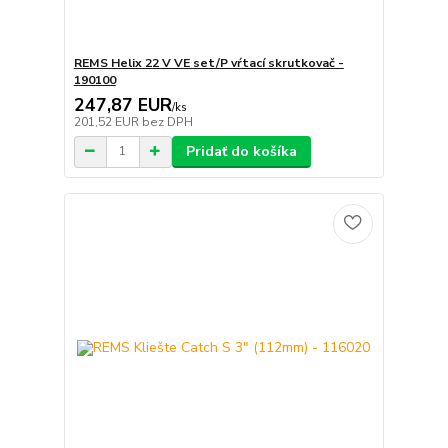
REMS Helix 22 V VE set/P vŕtací skrutkovač -
190100
247,87 EUR
/
ks
201,52 EUR
bez DPH
Pridať do košíka