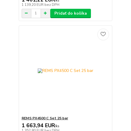
/
ks
1 139,20 EUR
bez DPH
Pridať do košíka
REMS PX4500 C Set 25 bar
1 663,94 EUR
/
ks
1 352,80 EUR
bez DPH