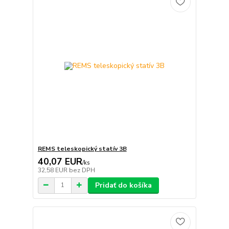
REMS teleskopický statív 3B
40,07 EUR
/
ks
32,58 EUR
bez DPH
Pridať do košíka