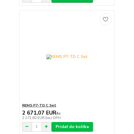
REMS P7-TD C Set
2 671,07 EUR
/
ks
2 171,60 EUR
bez DPH
Pridať do košíka