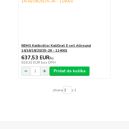
REMS Kalibrátor KaliGrat E set Allround
14/16/18/20/25-26 - 114001
637,53 EUR
/
ks
518,32 EUR
bez DPH
Pridať do košíka
strana
z 1