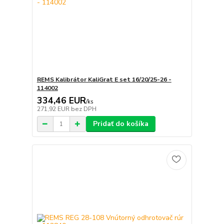
REMS Kalibrátor KaliGrat E set 16/20/25-26 -
114002
334,46 EUR
/
ks
271,92 EUR
bez DPH
Pridať do košíka