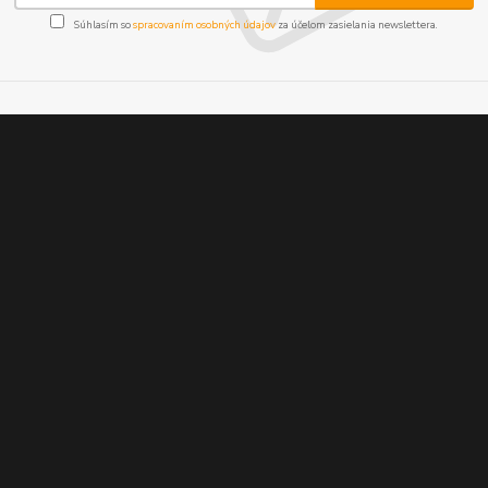
Súhlasím so
spracovaním osobných údajov
za účelom zasielania newslettera.