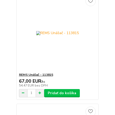
REMS Unášač - 113815
67,00 EUR
/
ks
54,47 EUR
bez DPH
Pridať do košíka