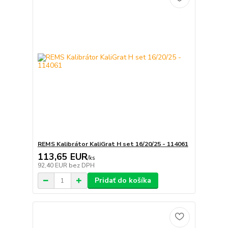
REMS Kalibrátor KaliGrat H set 16/20/25 - 114061
113,65 EUR
/
ks
92,40 EUR
bez DPH
Pridať do košíka