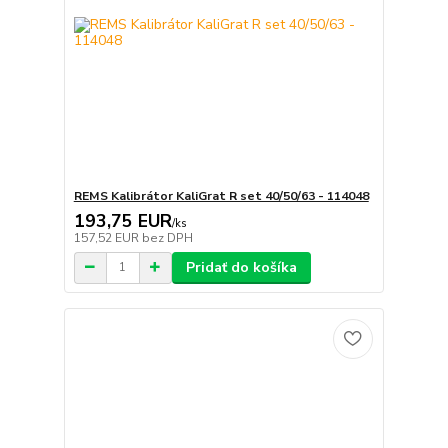
REMS Kalibrátor KaliGrat R set 40/50/63 - 114048
193,75 EUR
/
ks
157,52 EUR
bez DPH
Pridať do košíka