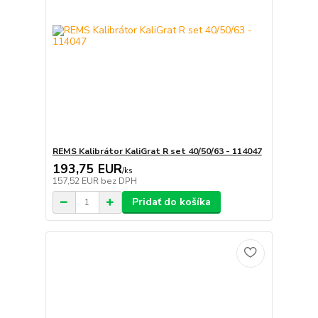
REMS Kalibrátor KaliGrat R set 40/50/63 - 114047
193,75 EUR
/
ks
157,52 EUR
bez DPH
Pridať do košíka