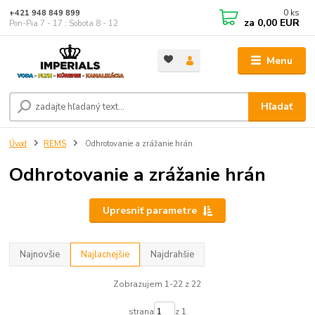
0
ks
+421 948 849 899
za
0,00 EUR
Pon-Pia 7 - 17 ; Sobota 8 - 12
Menu
Hľadať
Úvod
REMS
Odhrotovanie a zrážanie hrán
Odhrotovanie a zrážanie hrán
Upresniť parametre
Najnovšie
Najlacnejšie
Najdrahšie
Zobrazujem 1-22 z 22
strana
z 1