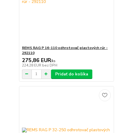
REMS RAG P 16-110 odhrotovač plastových rúr -
292110
275,86 EUR
/
ks
224,28 EUR
bez DPH
Pridať do košíka