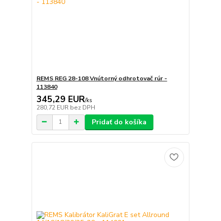
REMS REG 28-108 Vnútorný odhrotovač rúr -
113840
345,29 EUR
/
ks
280,72 EUR
bez DPH
Pridať do košíka