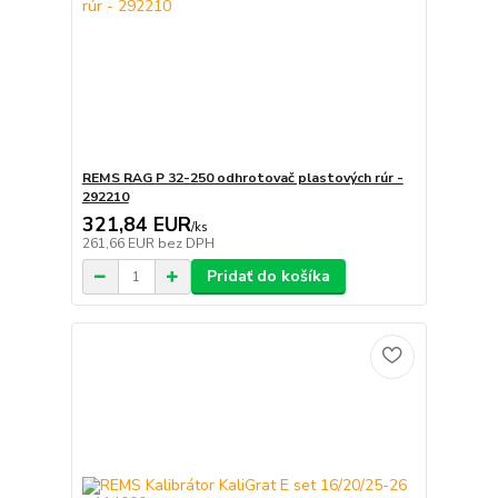
REMS RAG P 32-250 odhrotovač plastových rúr -
292210
321,84 EUR
/
ks
261,66 EUR
bez DPH
Pridať do košíka