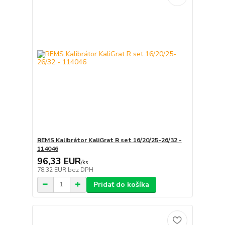
REMS Kalibrátor KaliGrat R set 16/20/25-26/32 -
114046
96,33 EUR
/
ks
78,32 EUR
bez DPH
Pridať do košíka