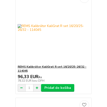
REMS Kalibrátor KaliGrat R set 16/20/25-26/32 -
114045
96,33 EUR
/
ks
78,32 EUR
bez DPH
Pridať do košíka