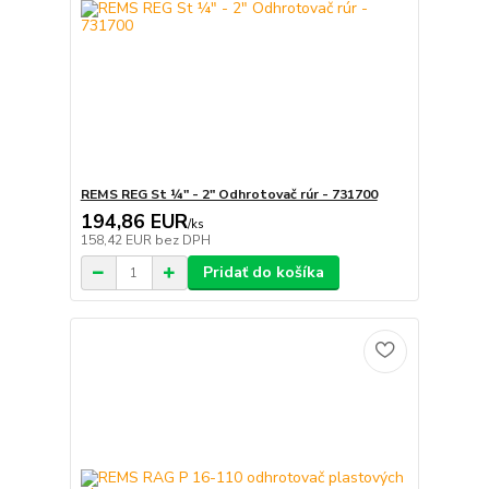
REMS REG St ¼" - 2" Odhrotovač rúr - 731700
194,86 EUR
/
ks
158,42 EUR
bez DPH
Pridať do košíka