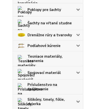
Poklopy pre šachty
Šachty na vŕtané studne
Drenážne rúry a tvarovky
Podlahové kúrenie
Tesniace materiály,
tesnenia
Spojovací materiál
Príslušenstvo na
spájkovanie
Silikóny, tmely, fólie,
dvierka