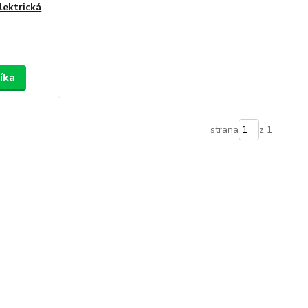
lektrická
íka
strana
z 1