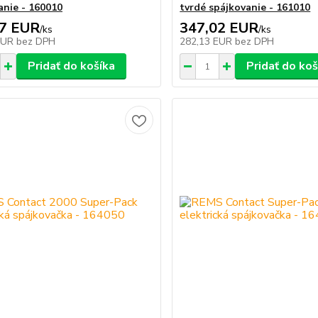
anie - 160010
tvrdé spájkovanie - 161010
27 EUR
347,02 EUR
/
ks
/
ks
EUR
bez DPH
282,13 EUR
bez DPH
Pridať do košíka
Pridať do koš