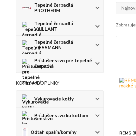
Tepelné čerpadlá
Najnov
PROTHERM
Tepelné čerpadlá
Zobrazuje
VAILLANT
Tepelné čerpadlá
VIESSMANN
Príslušenstvo pre tepelné
čerpadlá
KOTLY A DOPLNKY
Vykurovacie kotly
Príslušenstvo ku kotlom
Odťah spalín/komíny
REMS Bl