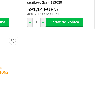
spájkovačka - 163020
591,14 EUR
/
ks
480,60 EUR
bez DPH
íka
Pridať do košíka