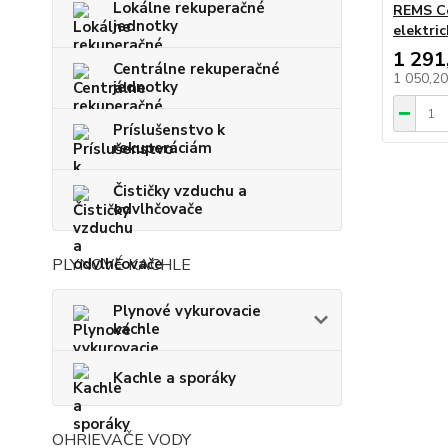
Lokálne rekuperačné
REMS Co
jednotky
elektri
1 291
Centrálne rekuperačné
1 050,2
jednotky
Príslušenstvo k
rekuperáciám
Čističky vzduchu a
odvlhčovače
PLYNOVÉ KACHLE
Plynové vykurovacie
kachle
Kachle a sporáky
OHRIEVAČE VODY