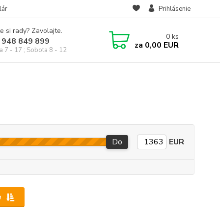
lár
Prihlásenie
e si rady? Zavolajte.
0
ks
 948 849 899
za
0,00 EUR
a 7 - 17 ; Sobota 8 - 12
Do
EUR
e