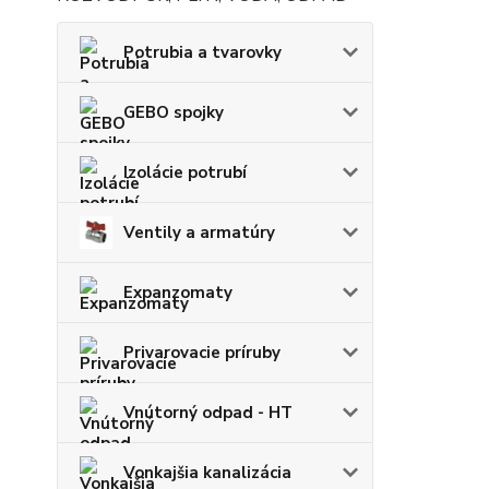
Potrubia a tvarovky
GEBO spojky
Izolácie potrubí
Ventily a armatúry
Expanzomaty
Privarovacie príruby
Vnútorný odpad - HT
Vonkajšia kanalizácia