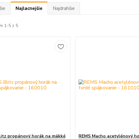
šie
Najlacnejšie
Najdrahšie
m 1-5 z 5
itz propánový horák na mäkké
REMS Macho acetylénový ho