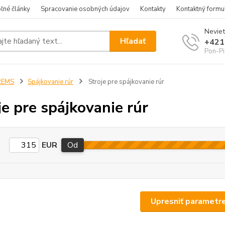
ľné články
Spracovanie osobných údajov
Kontakty
Kontaktný formu
Neviet
Hľadať
+421
Pon-Pi
REMS
Spájkovanie rúr
Stroje pre spájkovanie rúr
je pre spájkovanie rúr
EUR
Od
Upresniť parametr