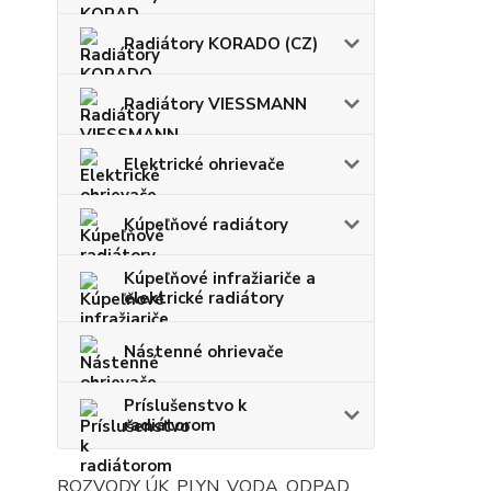
Radiátory KORADO (CZ)
Radiátory VIESSMANN
Elektrické ohrievače
Kúpeľňové radiátory
Kúpeľňové infražiariče a
elektrické radiátory
Nástenné ohrievače
Príslušenstvo k
radiátorom
ROZVODY ÚK, PLYN, VODA, ODPAD