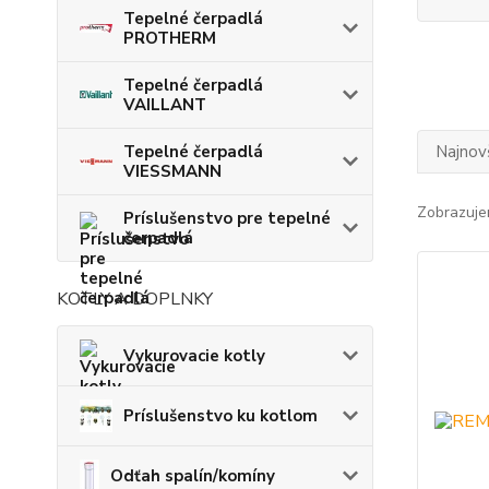
Tepelné čerpadlá
PROTHERM
Tepelné čerpadlá
VAILLANT
Tepelné čerpadlá
Najnov
VIESSMANN
Zobrazuje
Príslušenstvo pre tepelné
čerpadlá
KOTLY A DOPLNKY
Vykurovacie kotly
Príslušenstvo ku kotlom
Odťah spalín/komíny