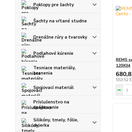
Poklopy pre šachty
Šachty na vŕtané studne
Drenážne rúry a tvarovky
Podlahové kúrenie
REMS sa
120X04
Tesniace materiály,
tesnenia
680,
553,52 
Spojovací materiál
Príslušenstvo na
spájkovanie
Silikóny, tmely, fólie,
dvierka