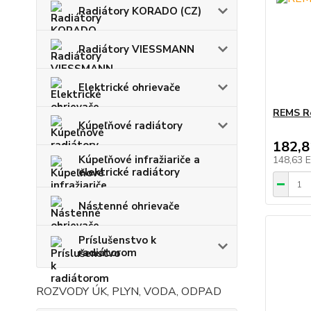
Radiátory KORADO (CZ)
Radiátory VIESSMANN
Elektrické ohrievače
REMS Re
Kúpeľňové radiátory
182,
Kúpeľňové infražiariče a
148,63 
elektrické radiátory
Nástenné ohrievače
Príslušenstvo k
radiátorom
ROZVODY ÚK, PLYN, VODA, ODPAD