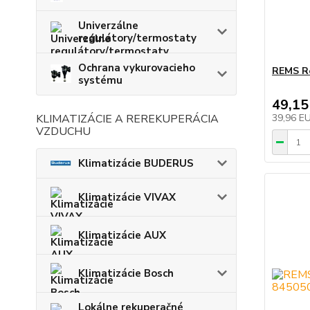
Univerzálne
regulátory/termostaty
Ochrana vykurovacieho
REMS Re
systému
49,15
KLIMATIZÁCIE A REREKUPERÁCIA
39,96 E
VZDUCHU
Klimatizácie BUDERUS
Klimatizácie VIVAX
Klimatizácie AUX
Klimatizácie Bosch
Lokálne rekuperačné