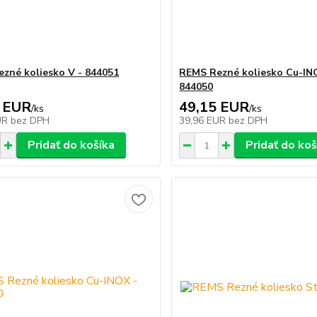
zné koliesko V - 844051
REMS Rezné koliesko Cu-IN
844050
 EUR
49,15 EUR
/
ks
/
ks
UR
bez DPH
39,96 EUR
bez DPH
Pridať do košíka
Pridať do koš