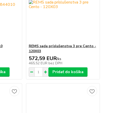
10
REMS sada príslušenstva 3 pre Cento -
120X03
572,59 EUR
/
ks
465,52 EUR
bez DPH
íka
Pridať do košíka