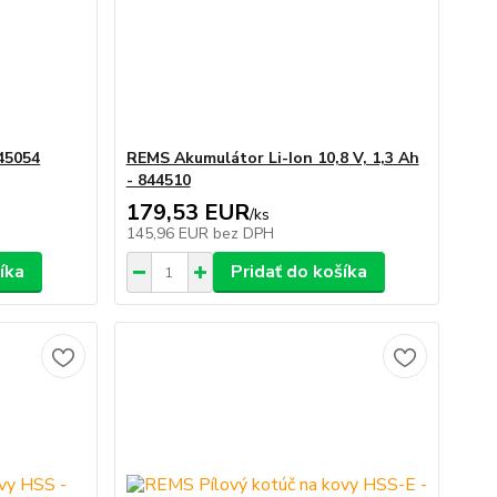
45054
REMS Akumulátor Li-Ion 10,8 V, 1,3 Ah
- 844510
179,53 EUR
/
ks
145,96 EUR
bez DPH
íka
Pridať do košíka