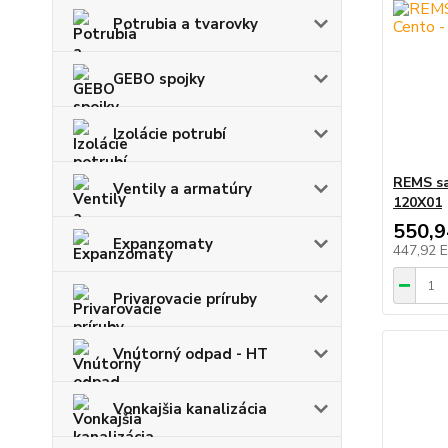
Potrubia a tvarovky
GEBO spojky
Izolácie potrubí
REMS sa
Ventily a armatúry
120X01
550,
Expanzomaty
447,92 
Privarovacie príruby
Vnútorný odpad - HT
Vonkajšia kanalizácia