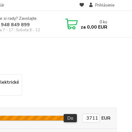
lár
Prihlásenie
e si rady? Zavolajte.
0
ks
 948 849 899
za
0,00 EUR
a 7 - 17 ; Sobota 8 - 12
lektrické
Do
EUR