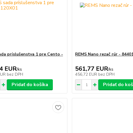
da príslušenstva 1 pre Cento -
REMS Nano rezač rúr - 8440
94 EUR
561,77 EUR
/
ks
/
ks
EUR
bez DPH
456,72 EUR
bez DPH
Pridať do košíka
Pridať do koš