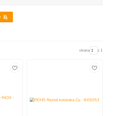
e
strana
z 1