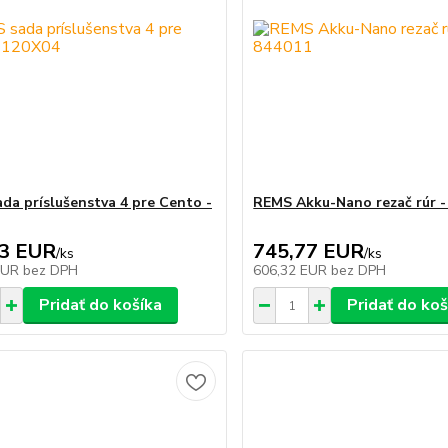
da príslušenstva 4 pre Cento -
REMS Akku-Nano rezač rúr -
83 EUR
745,77 EUR
/
ks
/
ks
EUR
bez DPH
606,32 EUR
bez DPH
Pridať do košíka
Pridať do koš