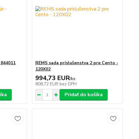
 844011
REMS sada príslušenstva 2 pre Cento -
120X02
994,73 EUR
/
ks
808,72 EUR
bez DPH
íka
Pridať do košíka