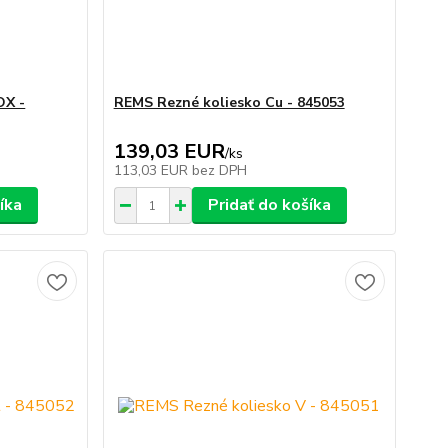
OX -
REMS Rezné koliesko Cu - 845053
139,03 EUR
/
ks
113,03 EUR
bez DPH
íka
Pridať do košíka