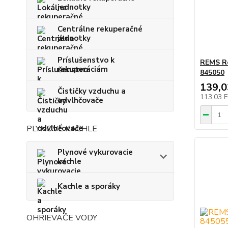
jednotky
Centrálne rekuperačné
jednotky
Príslušenstvo k
REMS Re
rekuperáciám
845050
139,
Čističky vzduchu a
113,03 
odvlhčovače
PLYNOVÉ KACHLE
Plynové vykurovacie
kachle
Kachle a sporáky
OHRIEVAČE VODY