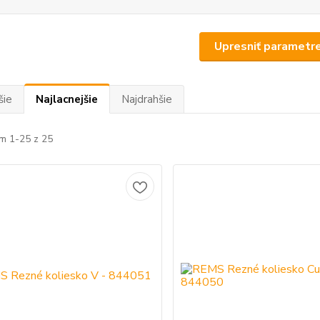
Upresniť parametr
šie
Najlacnejšie
Najdrahšie
m 1-25 z 25