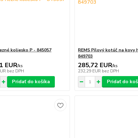
zné koliesko P - 845057
REMS Pílový kotúč na kovy 
849703
81 EUR
285,72 EUR
/
ks
/
ks
EUR
bez DPH
232,29 EUR
bez DPH
Pridať do košíka
Pridať do koš