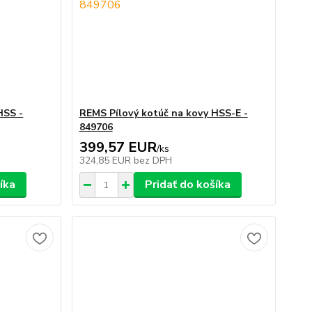
HSS -
REMS Pílový kotúč na kovy HSS-E -
849706
399,57 EUR
/
ks
324,85 EUR
bez DPH
íka
Pridať do košíka