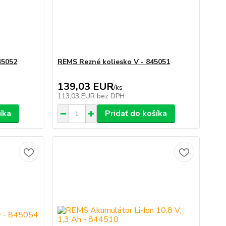
45052
REMS Rezné koliesko V - 845051
139,03 EUR
/
ks
113,03 EUR
bez DPH
íka
Pridať do košíka