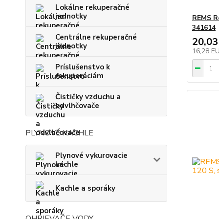
Lokálne rekuperačné
jednotky
REMS Re
341614
Centrálne rekuperačné
20,03
jednotky
16,28 E
Príslušenstvo k
rekuperáciám
Čističky vzduchu a
odvlhčovače
PLYNOVÉ KACHLE
Plynové vykurovacie
kachle
Kachle a sporáky
OHRIEVAČE VODY