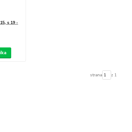
5, s 19 -
íka
strana
z 1