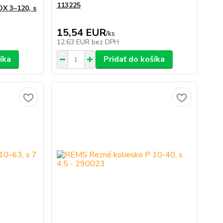
113225
X 3–120, s
15,54 EUR
/
ks
12,63 EUR
bez DPH
íka
Pridať do košíka