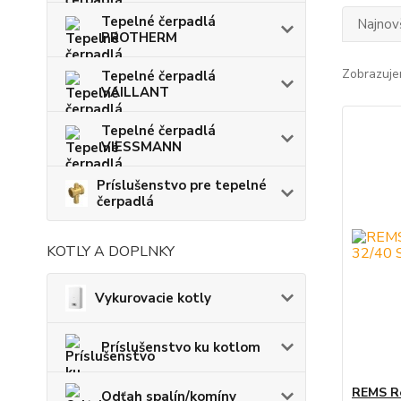
Tepelné čerpadlá
Najnov
PROTHERM
Zobrazuje
Tepelné čerpadlá
VAILLANT
Tepelné čerpadlá
VIESSMANN
Príslušenstvo pre tepelné
čerpadlá
KOTLY A DOPLNKY
Vykurovacie kotly
Príslušenstvo ku kotlom
REMS Re
Odťah spalín/komíny