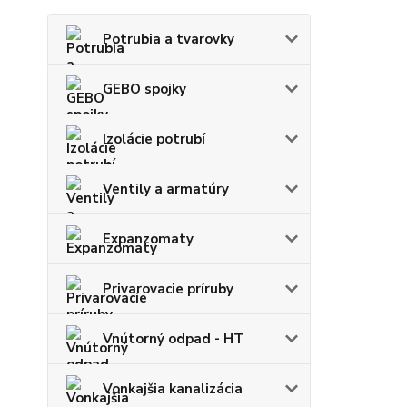
Potrubia a tvarovky
GEBO spojky
Izolácie potrubí
Ventily a armatúry
Expanzomaty
Privarovacie príruby
Vnútorný odpad - HT
Vonkajšia kanalizácia