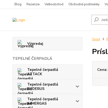
Blog
Rezenzie
Veľkoobchod
Obchodné podmienky
Vo
Úvod
Výpredaj
Prís
TEPELNÉ ČERPADLÁ
Cena:
Tepelné čerpadlá
ATTACK
Tepelné čerpadlá
BUDERUS
Tepelné čerpadlá
IMMERGAS