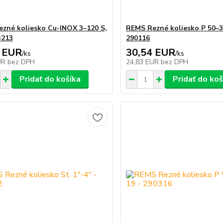
zné koliesko Cu-INOX 3–120 S,
REMS Rezné koliesko P 50–31
3213
290116
 EUR
30,54 EUR
/
ks
/
ks
UR
bez DPH
24,83 EUR
bez DPH
Pridať do košíka
Pridať do koš