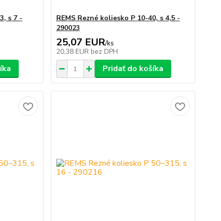
, s 7 -
REMS Rezné koliesko P 10-40, s 4,5 -
290023
25,07 EUR
/
ks
20,38 EUR
bez DPH
íka
Pridať do košíka