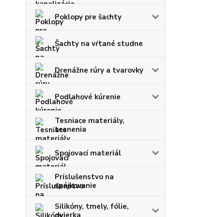
Poklopy pre šachty
Šachty na vŕtané studne
Drenážne rúry a tvarovky
Podlahové kúrenie
Tesniace materiály,
tesnenia
Spojovací materiál
Príslušenstvo na
spájkovanie
Silikóny, tmely, fólie,
dvierka