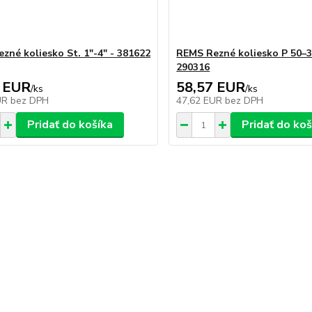
zné koliesko St. 1"-4" - 381622
REMS Rezné koliesko P 50–31
290316
 EUR
58,57 EUR
/
ks
/
ks
UR
bez DPH
47,62 EUR
bez DPH
Pridať do košíka
Pridať do koš