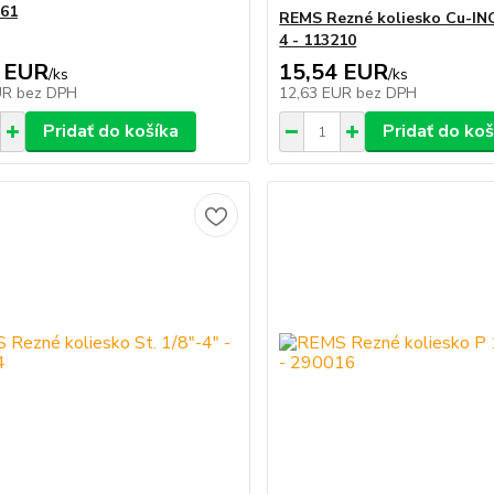
461
REMS Rezné koliesko Cu-INO
4 - 113210
 EUR
15,54 EUR
/
ks
/
ks
UR
bez DPH
12,63 EUR
bez DPH
Pridať do košíka
Pridať do koš