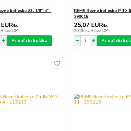
zné koliesko St. 1/8"-4" -
REMS Rezné koliesko P 10–63
290016
 EUR
25,07 EUR
/
ks
/
ks
UR
bez DPH
20,38 EUR
bez DPH
Pridať do košíka
Pridať do koš