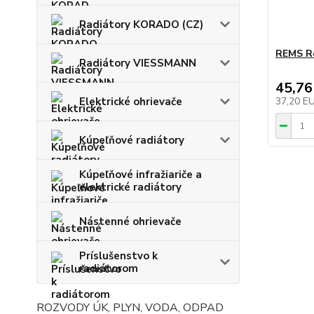
Radiátory KORADO (CZ)
REMS Re
Radiátory VIESSMANN
45,76
Elektrické ohrievače
37,20 E
Kúpeľňové radiátory
Kúpeľňové infražiariče a
elektrické radiátory
Nástenné ohrievače
Príslušenstvo k
radiátorom
ROZVODY ÚK, PLYN, VODA, ODPAD