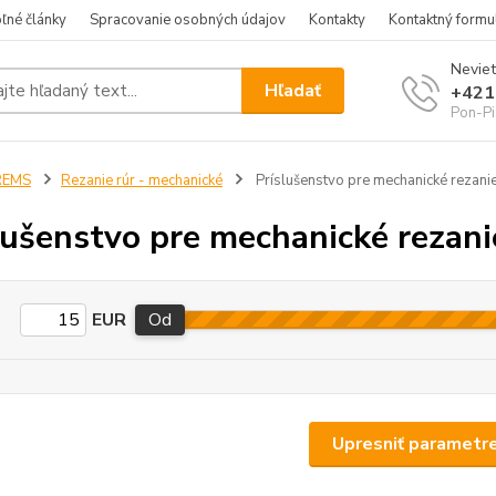
ľné články
Spracovanie osobných údajov
Kontakty
Kontaktný formu
Neviet
Hľadať
+421
Pon-Pi
REMS
Rezanie rúr - mechanické
Príslušenstvo pre mechanické rezani
lušenstvo pre mechanické rezan
EUR
Od
Upresniť parametr