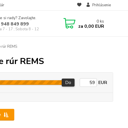
lár
Prihlásenie
e si rady? Zavolajte.
0
ks
 948 849 899
za
0,00 EUR
a 7 - 17 ; Sobota 8 - 12
e rúr REMS
ie rúr REMS
Do
EUR
e