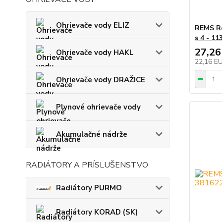
Ohrievače vody ELIZ
REMS Re
s 4 - 11
27,26
Ohrievače vody HAKL
22,16 E
Ohrievače vody DRAŽICE
Plynové ohrievače vody
Akumulačné nádrže
RADIÁTORY A PRÍSLUŠENSTVO
Radiátory PURMO
Radiátory KORAD (SK)