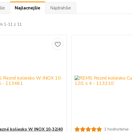
šie
Najlacnejšie
Najdrahšie
m 1-11 z 11
zné koliesko W INOX 10-32/40
1 hodnotenie