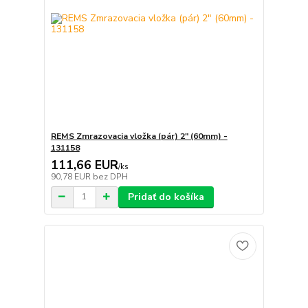
REMS Zmrazovacia vložka (pár) 2" (60mm) -
131158
111,66 EUR
/
ks
90,78 EUR
bez DPH
Pridať do košíka