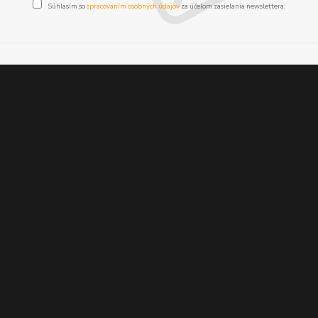
Súhlasím so
spracovaním osobných údajov
za účelom zasielania newslettera.