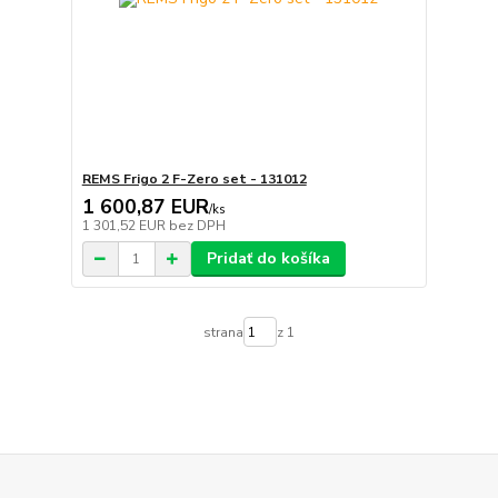
REMS Frigo 2 F-Zero set - 131012
1 600,87 EUR
/
ks
1 301,52 EUR
bez DPH
Pridať do košíka
strana
z 1