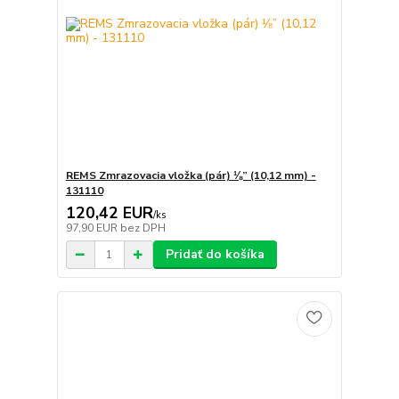
REMS Zmrazovacia vložka (pár) ⅛” (10,12 mm) -
131110
120,42 EUR
/
ks
97,90 EUR
bez DPH
Pridať do košíka