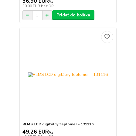
36,90 EUR
/
ks
30,00 EUR
bez DPH
Pridať do košíka
REMS LCD digitálny teplomer - 131116
49,26 EUR
/
ks