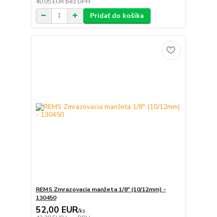
40,05 EUR
bez DPH
Pridať do košíka
REMS Zmrazovacia manžeta 1/8" (10/12mm) -
130450
52,00 EUR
/
ks