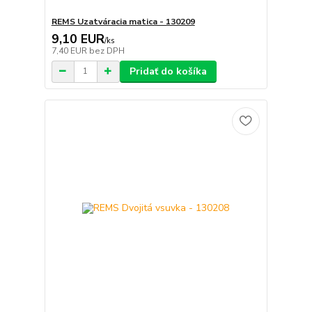
REMS Uzatváracia matica - 130209
9,10 EUR
/
ks
7,40 EUR
bez DPH
Pridať do košíka