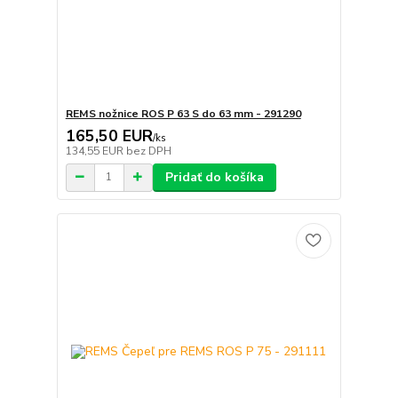
REMS nožnice ROS P 63 S do 63 mm - 291290
165,50 EUR
/
ks
134,55 EUR
bez DPH
Pridať do košíka