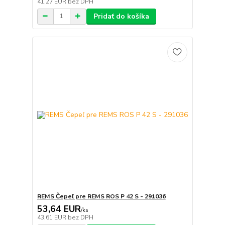
41,27 EUR
bez DPH
Pridať do košíka
REMS Čepeľ pre REMS ROS P 42 S - 291036
53,64 EUR
/
ks
43,61 EUR
bez DPH