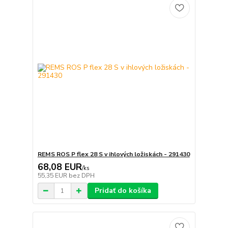
REMS ROS P flex 28 S v ihlových ložiskách - 291430
68,08 EUR
/
ks
55,35 EUR
bez DPH
Pridať do košíka