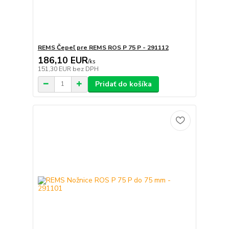
REMS Čepeľ pre REMS ROS P 75 P - 291112
186,10 EUR
/
ks
151,30 EUR
bez DPH
Pridať do košíka