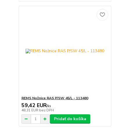
REMS Nožnice RAS P/SW 45/L - 113480
59,42 EUR
/
ks
48,31 EUR
bez DPH
Pridať do košíka