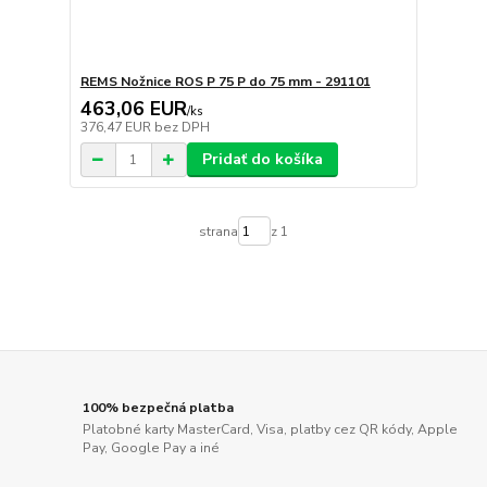
REMS Nožnice ROS P 75 P do 75 mm - 291101
463,06 EUR
/
ks
376,47 EUR
bez DPH
Pridať do košíka
strana
z 1
100% bezpečná platba
Platobné karty MasterCard, Visa, platby cez QR kódy, Apple
Pay, Google Pay a iné