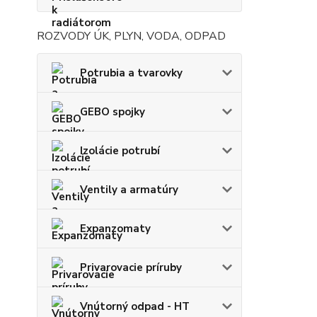
ROZVODY ÚK, PLYN, VODA, ODPAD
Potrubia a tvarovky
GEBO spojky
Izolácie potrubí
Ventily a armatúry
Expanzomaty
Privarovacie príruby
Vnútorný odpad - HT