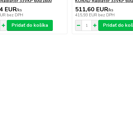
Radiátor 33VKP 600/1600
KORAD Radiátor 33VKP 600
04 EUR
511,60 EUR
/
ks
/
ks
EUR
bez DPH
415,93 EUR
bez DPH
Pridať do košíka
Pridať do koš