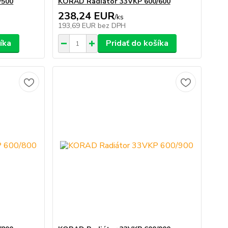
/500
KORAD Radiátor 33VKP 600/600
238,24 EUR
/
ks
193,69 EUR
bez DPH
íka
Pridať do košíka