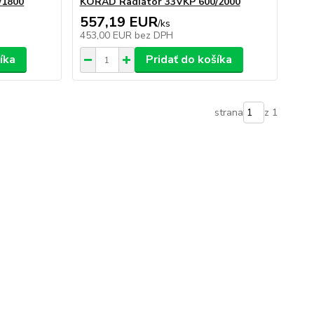
/1800
KORAD Radiátor 33VKP 600/2000
557,19 EUR
/
ks
453,00 EUR
bez DPH
íka
Pridať do košíka
strana
z 1