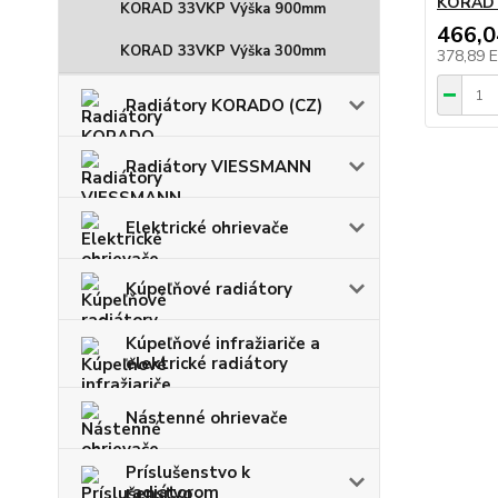
KORAD 
KORAD 33VKP Výška 900mm
466,
KORAD 33VKP Výška 300mm
378,89 
Radiátory KORADO (CZ)
Radiátory VIESSMANN
Elektrické ohrievače
Kúpeľňové radiátory
Kúpeľňové infražiariče a
elektrické radiátory
Nástenné ohrievače
Príslušenstvo k
radiátorom