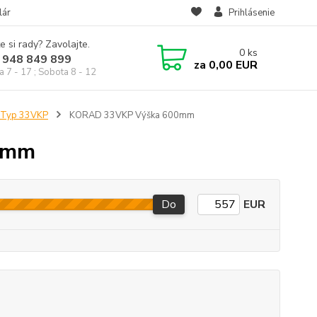
lár
Prihlásenie
e si rady? Zavolajte.
0
ks
 948 849 899
za
0,00 EUR
a 7 - 17 ; Sobota 8 - 12
 Typ 33VKP
KORAD 33VKP Výška 600mm
0mm
Do
EUR