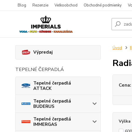
Blog
Rezenzie
Veľkoobchod
Obchodné podmienky
Vo
Úvod
R
Výpredaj
Rad
TEPELNÉ ČERPADLÁ
Tepelné čerpadlá
Cena:
ATTACK
Tepelné čerpadlá
BUDERUS
Tepelné čerpadlá
Výška
IMMERGAS
60