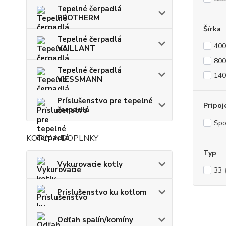
Tepelné čerpadlá
PROTHERM
Šírka
Tepelné čerpadlá
40
VAILLANT
80
Tepelné čerpadlá
14
VIESSMANN
Príslušenstvo pre tepelné
Pripoj
čerpadlá
Sp
KOTLY A DOPLNKY
Typ
Vykurovacie kotly
33
Príslušenstvo ku kotlom
Odťah spalín/komíny