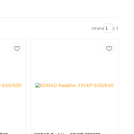
strana
z 1