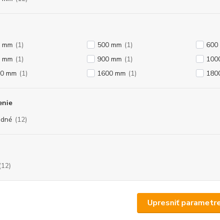
0 mm
(1)
500 mm
(1)
600
0 mm
(1)
900 mm
(1)
100
00 mm
(1)
1600 mm
(1)
180
enie
odné
(12)
(12)
Upresniť parametr