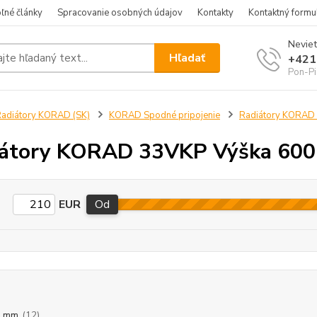
ľné články
Spracovanie osobných údajov
Kontakty
Kontaktný formu
Neviet
Hľadať
+421
Pon-Pi
adiátory KORAD (SK)
KORAD Spodné pripojenie
Radiátory KORAD
iátory KORAD 33VKP Výška 60
EUR
Od
0 mm
(12)