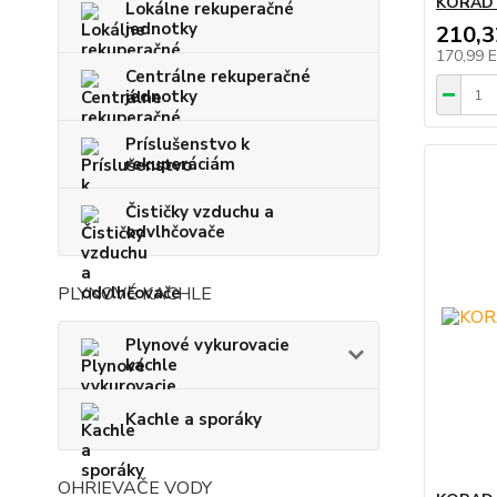
KORAD 
Lokálne rekuperačné
jednotky
210,
170,99 
Centrálne rekuperačné
jednotky
Príslušenstvo k
rekuperáciám
Čističky vzduchu a
odvlhčovače
PLYNOVÉ KACHLE
Plynové vykurovacie
kachle
Kachle a sporáky
OHRIEVAČE VODY