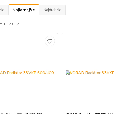
šie
Najlacnejšie
Najdrahšie
m 1-12 z 12