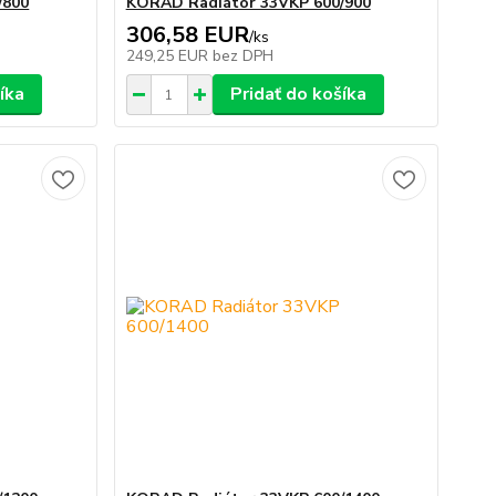
/800
KORAD Radiátor 33VKP 600/900
306,58 EUR
/
ks
249,25 EUR
bez DPH
íka
Pridať do košíka