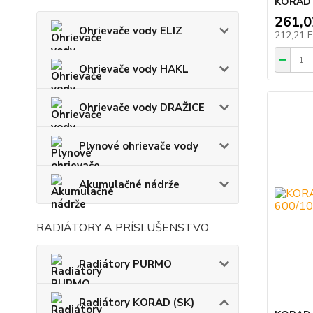
KORAD 
261,
Ohrievače vody ELIZ
212,21 
Ohrievače vody HAKL
Ohrievače vody DRAŽICE
Plynové ohrievače vody
Akumulačné nádrže
RADIÁTORY A PRÍSLUŠENSTVO
Radiátory PURMO
Radiátory KORAD (SK)