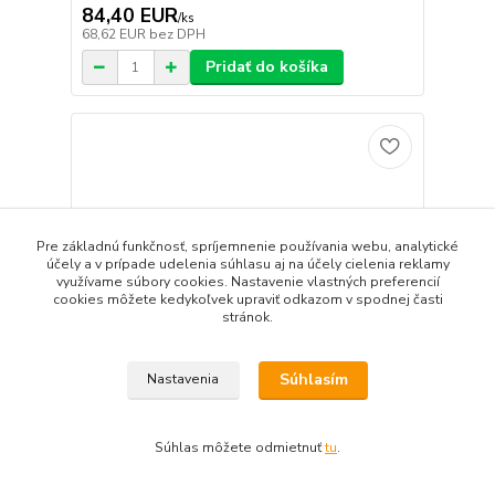
84,40 EUR
/
ks
68,62 EUR
bez DPH
Pridať do košíka
Pre základnú funkčnosť, spríjemnenie používania webu, analytické
účely a v prípade udelenia súhlasu aj na účely cielenia reklamy
využívame súbory cookies. Nastavenie vlastných preferencií
cookies môžete kedykoľvek upraviť odkazom v spodnej časti
stránok.
Súhlasím
Nastavenia
Súhlas môžete odmietnuť
tu
.
KORAD Radiátor 10K 600/1200
85,71 EUR
/
ks