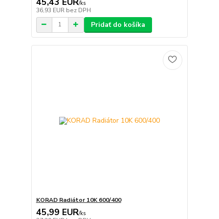
45,43 EUR
/
ks
36,93 EUR
bez DPH
Pridať do košíka
KORAD Radiátor 10K 600/400
45,99 EUR
/
ks