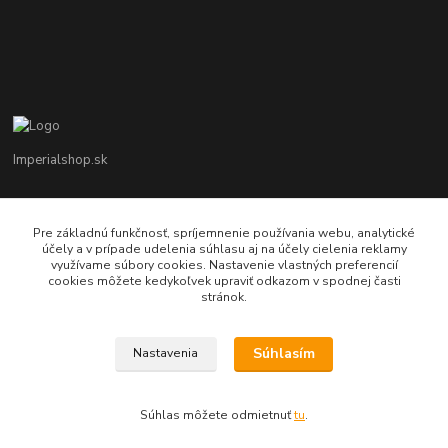
Imperialshop.sk
+421 948 849 899
Pon-Pia 7 - 17 ; Sobota 8 - 12
Pre základnú funkčnosť, spríjemnenie používania webu, analytické
účely a v prípade udelenia súhlasu aj na účely cielenia reklamy
využívame súbory cookies. Nastavenie vlastných preferencií
obchod@imperialshop.sk
cookies môžete kedykoľvek upraviť odkazom v spodnej časti
stránok.
Súhlasím
Nastavenia
imperialshop.sk
Súhlas môžete odmietnuť
tu
.
Vytvorené na
Eshop-rychlo.sk