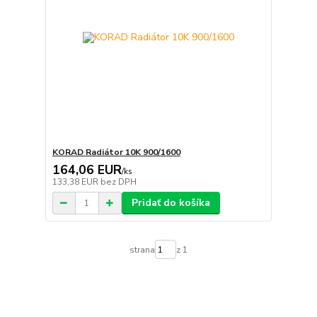
KORAD Radiátor 10K 900/1600
164,06 EUR
/
ks
133,38 EUR
bez DPH
Pridať do košíka
strana
z 1