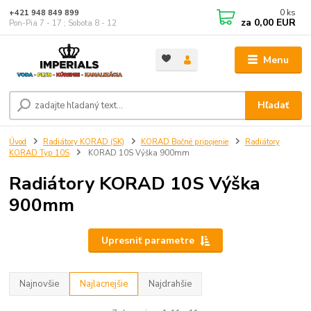
0
ks
+421 948 849 899
za
0,00 EUR
Pon-Pia 7 - 17 ; Sobota 8 - 12
Menu
Hľadať
Úvod
Radiátory KORAD (SK)
KORAD Bočné pripojenie
Radiátory
KORAD Typ 10S
KORAD 10S Výška 900mm
Radiátory KORAD 10S Výška
900mm
Upresniť parametre
Najnovšie
Najlacnejšie
Najdrahšie