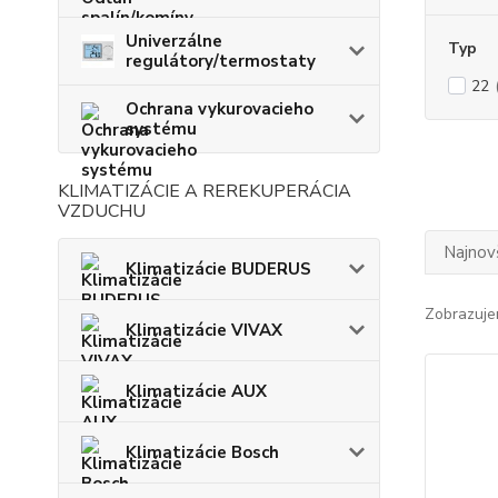
Univerzálne
Typ
regulátory/termostaty
22
Ochrana vykurovacieho
systému
KLIMATIZÁCIE A REREKUPERÁCIA
VZDUCHU
Najnov
Klimatizácie BUDERUS
Zobrazuje
Klimatizácie VIVAX
Klimatizácie AUX
Klimatizácie Bosch