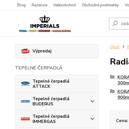
Blog
Rezenzie
Veľkoobchod
Obchodné podmienky
Vo
Úvod
R
Výpredaj
Rad
TEPELNÉ ČERPADLÁ
KORA
Tepelné čerpadlá
300
ATTACK
KORA
900
Tepelné čerpadlá
BUDERUS
Tepelné čerpadlá
Cena:
IMMERGAS