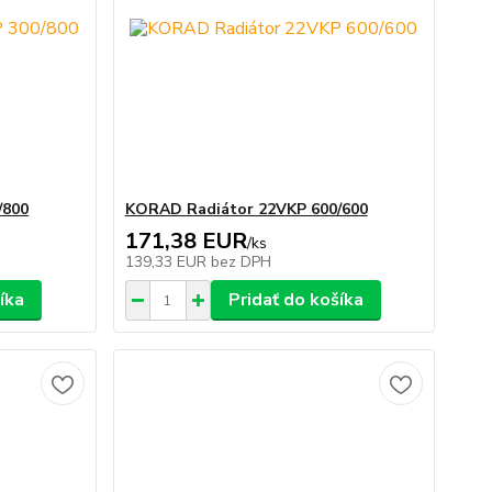
/800
KORAD Radiátor 22VKP 600/600
171,38 EUR
/
ks
139,33 EUR
bez DPH
íka
Pridať do košíka