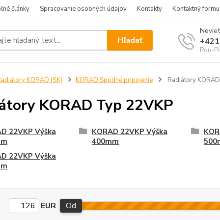
ľné články
Spracovanie osobných údajov
Kontakty
Kontaktný formu
Neviet
Hľadať
+421
Pon-Pi
adiátory KORAD (SK)
KORAD Spodné pripojenie
Radiátory KORAD
iátory KORAD Typ 22VKP
D 22VKP Výška
KORAD 22VKP Výška
KOR
mm
400mm
500
D 22VKP Výška
mm
EUR
Od