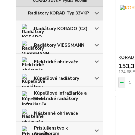
KORAD 22VKP Výška 900mm
Radiátory KORAD Typ 33VKP
Radiátory KORADO (CZ)
Radiátory VIESSMANN
KORAD 
Elektrické ohrievače
153,
124,68 
Kúpeľňové radiátory
Kúpeľňové infražiariče a
elektrické radiátory
Nástenné ohrievače
Príslušenstvo k
radiátorom