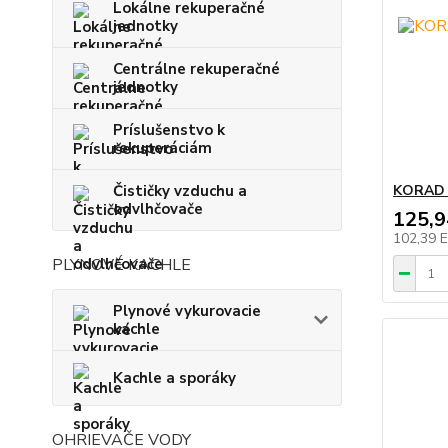
Lokálne rekuperačné
jednotky
Centrálne rekuperačné
jednotky
Príslušenstvo k
rekuperáciám
Čističky vzduchu a
KORAD 
odvlhčovače
125,
102,39 
PLYNOVÉ KACHLE
Plynové vykurovacie
kachle
Kachle a sporáky
OHRIEVAČE VODY