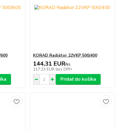
/600
KORAD Radiátor 22VKP 500/400
144,31 EUR
/
ks
117,33 EUR
bez DPH
íka
Pridať do košíka