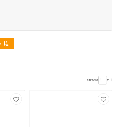
e
strana
z 1