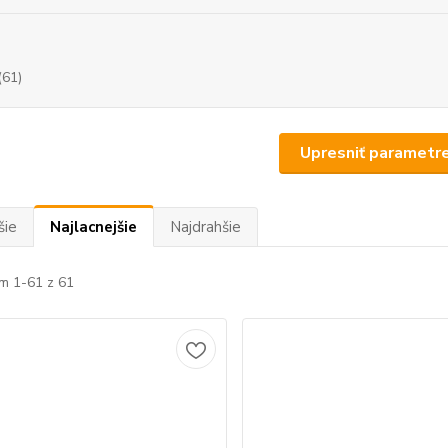
(61)
Upresniť parametr
šie
Najlacnejšie
Najdrahšie
m 1-61 z 61