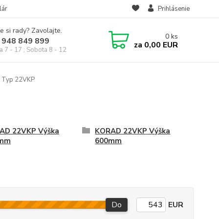
lár
Prihlásenie
e si rady? Zavolajte.
0
ks
 948 849 899
za
0,00 EUR
a 7 - 17 ; Sobota 8 - 12
 Typ 22VKP
AD 22VKP Výška
KORAD 22VKP Výška
mm
600mm
Do
EUR