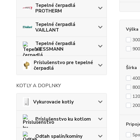
Tepelné čerpadlá
PROTHERM
Tepelné čerpadlá
Výška
VAILLANT
30
Tepelné čerpadlá
VIESSMANN
90
Príslušenstvo pre tepelné
Šírka
čerpadlá
40
KOTLY A DOPLNKY
80
12
Vykurovacie kotly
20
Príslušenstvo ku kotlom
Pripoj
Sp
Odťah spalín/komíny