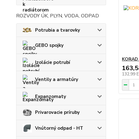
ROZVODY ÚK, PLYN, VODA, ODPAD
Potrubia a tvarovky
GEBO spojky
KORAD 
Izolácie potrubí
163,
132,99 
Ventily a armatúry
Expanzomaty
Privarovacie príruby
Vnútorný odpad - HT