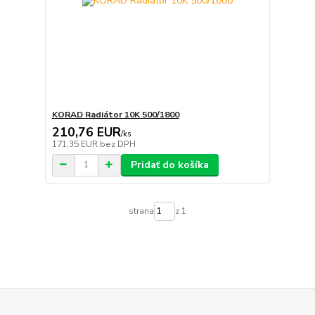
KORAD Radiátor 10K 500/1800
210,76 EUR
/
ks
171,35 EUR
bez DPH
Pridať do košíka
strana
z 1