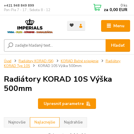
0
ks
+421 948 849 899
za
0,00 EUR
Pon-Pia 7 - 17 ; Sobota 8 - 12
Menu
Hľadať
Úvod
Radiátory KORAD (SK)
KORAD Bočné pripojenie
Radiátory
KORAD Typ 10S
KORAD 10S Výška 500mm
Radiátory KORAD 10S Výška
500mm
Upresniť parametre
Najnovšie
Najlacnejšie
Najdrahšie