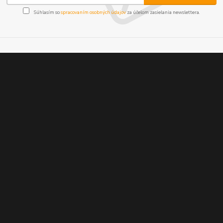
Súhlasím so
spracovaním osobných údajov
za účelom zasielania newslettera.