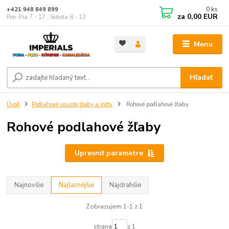
0
ks
+421 948 849 899
za
0,00 EUR
Pon-Pia 7 - 17 ; Sobota 8 - 12
Menu
Hľadať
Úvod
Podlahové vpuste,žľaby a rošty
Rohové podlahové žľaby
Rohové podlahové žľaby
Upresniť parametre
Najnovšie
Najlacnejšie
Najdrahšie
Zobrazujem 1-1 z 1
strana
z 1