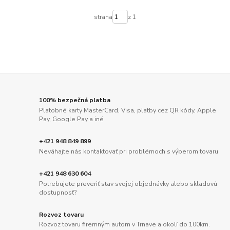
strana
z 1
100% bezpečná platba
Platobné karty MasterCard, Visa, platby cez QR kódy, Apple
Pay, Google Pay a iné
+421 948 849 899
Neváhajte nás kontaktovať pri problémoch s výberom tovaru
+421 948 630 604
Potrebujete preveriť stav svojej objednávky alebo skladovú
dostupnosť?
Rozvoz tovaru
Rozvoz tovaru firemným autom v Trnave a okolí do 100km.