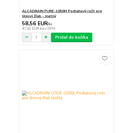
ALCADRAIN PURE-1050M Podlahový rošt pre
líniový žľab - matný
58,56 EUR
/
ks
47,61 EUR
bez DPH
Pridať do košíka