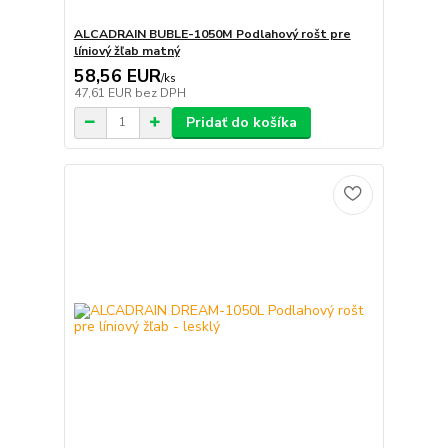
ALCADRAIN BUBLE-1050M Podlahový rošt pre
líniový žľab matný
58,56 EUR
/
ks
47,61 EUR
bez DPH
Pridať do košíka