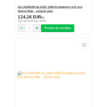
ALCADRAIN GL1202-1050 Podlahový rošt pre
líniový žľab - zelené sklo
124,26 EUR
/
ks
101,02 EUR
bez DPH
Pridať do košíka