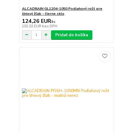
ALCADRAIN GL1204-1050 Podlahový rošt pre
líniový žľab - čierne sklo
124,26 EUR
/
ks
101,02 EUR
bez DPH
Pridať do košíka