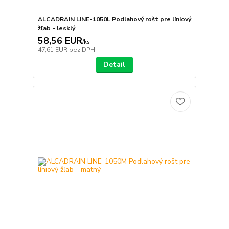
ALCADRAIN LINE-1050L Podlahový rošt pre líniový
žľab - lesklý
58,56 EUR
/
ks
47,61 EUR
bez DPH
Detail