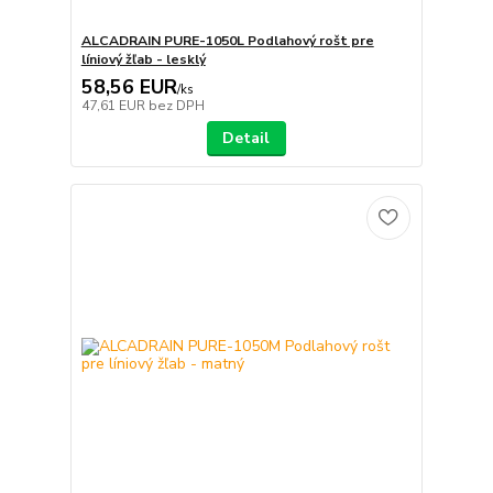
ALCADRAIN PURE-1050L Podlahový rošt pre
líniový žľab - lesklý
58,56 EUR
/
ks
47,61 EUR
bez DPH
Detail