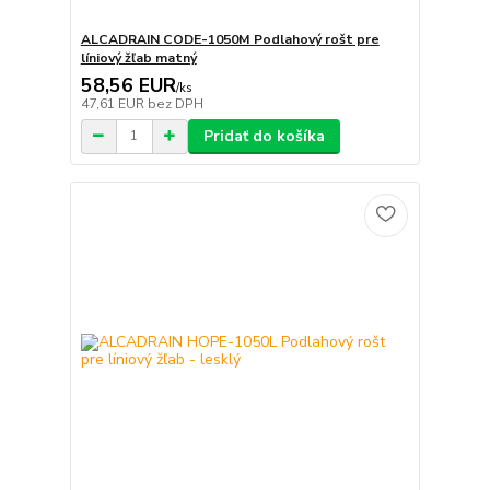
ALCADRAIN CODE-1050M Podlahový rošt pre
líniový žľab matný
58,56 EUR
/
ks
47,61 EUR
bez DPH
Pridať do košíka