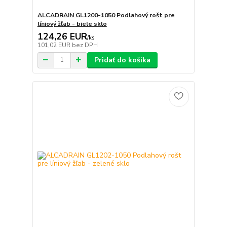
ALCADRAIN GL1200-1050 Podlahový rošt pre
líniový žľab - biele sklo
124,26 EUR
/
ks
101,02 EUR
bez DPH
Pridať do košíka