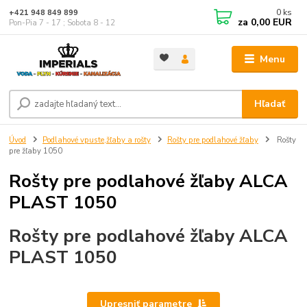
0
ks
+421 948 849 899
za
0,00 EUR
Pon-Pia 7 - 17 ; Sobota 8 - 12
Menu
Hľadať
Úvod
Podlahové vpuste,žľaby a rošty
Rošty pre podlahové žľaby
Rošty
pre žľaby 1050
Rošty pre podlahové žľaby ALCA
PLAST 1050
Rošty pre podlahové žľaby ALCA
PLAST 1050
Upresniť parametre