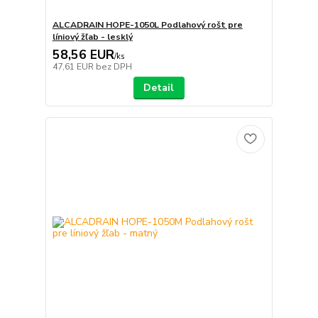
ALCADRAIN HOPE-1050L Podlahový rošt pre
líniový žľab - lesklý
58,56 EUR
/
ks
47,61 EUR
bez DPH
Detail