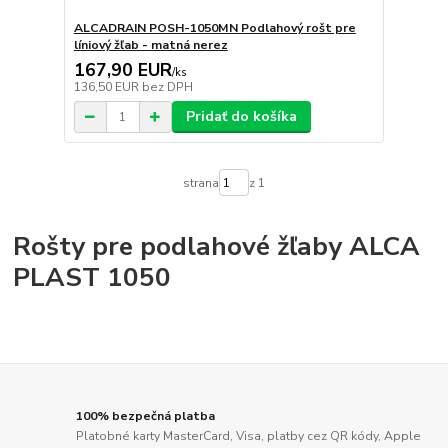
ALCADRAIN POSH-1050MN Podlahový rošt pre
líniový žľab - matná nerez
167,90 EUR
/
ks
136,50 EUR
bez DPH
Pridať do košíka
strana
z 1
Rošty pre podlahové žľaby ALCA
PLAST 1050
100% bezpečná platba
Platobné karty MasterCard, Visa, platby cez QR kódy, Apple