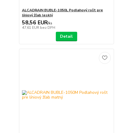
ALCADRAIN BUBLE-1050L Podlahový rošt pre
líniový žľab lesklý
58,56 EUR
/
ks
47,61 EUR
bez DPH
Detail