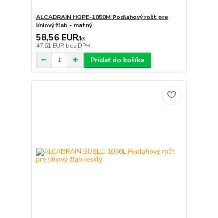
ALCADRAIN HOPE-1050M Podlahový rošt pre
líniový žľab - matný
58,56 EUR
/
ks
47,61 EUR
bez DPH
Pridať do košíka