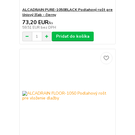
ALCADRAIN PURE-1050BLACK Podlahový rošt pre
líniový žľab - čierny
73,20 EUR
/
ks
59,51 EUR
bez DPH
Pridať do košíka