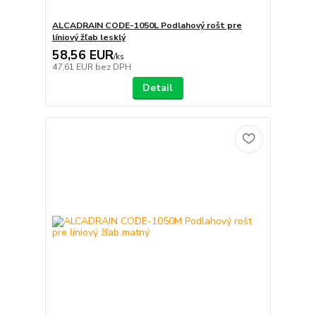
ALCADRAIN CODE-1050L Podlahový rošt pre
líniový žľab lesklý
58,56 EUR
/
ks
47,61 EUR
bez DPH
Detail