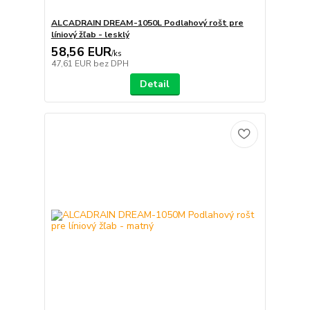
ALCADRAIN DREAM-1050L Podlahový rošt pre
líniový žľab - lesklý
58,56 EUR
/
ks
47,61 EUR
bez DPH
Detail