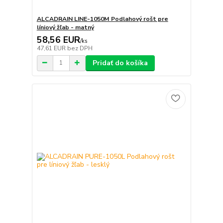
ALCADRAIN LINE-1050M Podlahový rošt pre
líniový žľab - matný
58,56 EUR
/
ks
47,61 EUR
bez DPH
Pridať do košíka