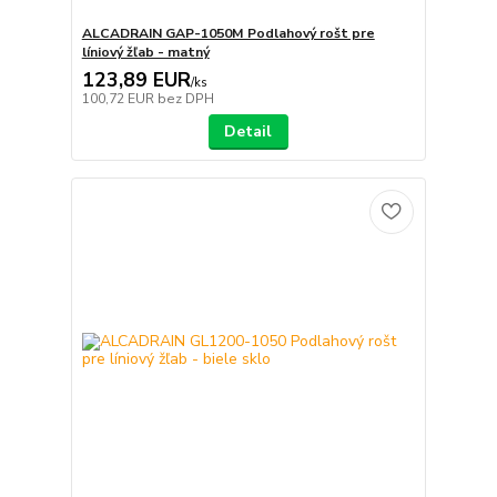
ALCADRAIN GAP-1050M Podlahový rošt pre
líniový žľab - matný
123,89 EUR
/
ks
100,72 EUR
bez DPH
Detail