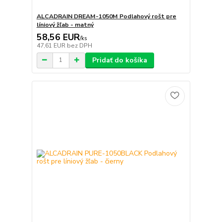
ALCADRAIN DREAM-1050M Podlahový rošt pre
líniový žľab - matný
58,56 EUR
/
ks
47,61 EUR
bez DPH
Pridať do košíka