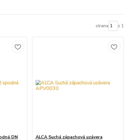
strana
z 1
podná DN
ALCA Suchá zápachová uzávera