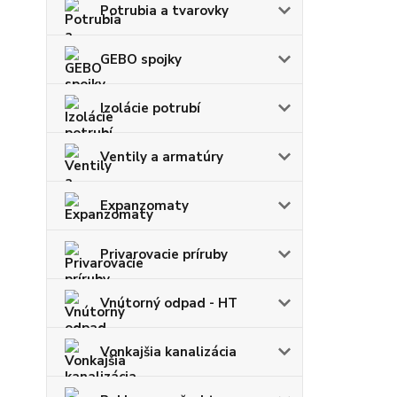
Potrubia a tvarovky
GEBO spojky
Izolácie potrubí
Ventily a armatúry
Expanzomaty
Privarovacie príruby
Vnútorný odpad - HT
Vonkajšia kanalizácia