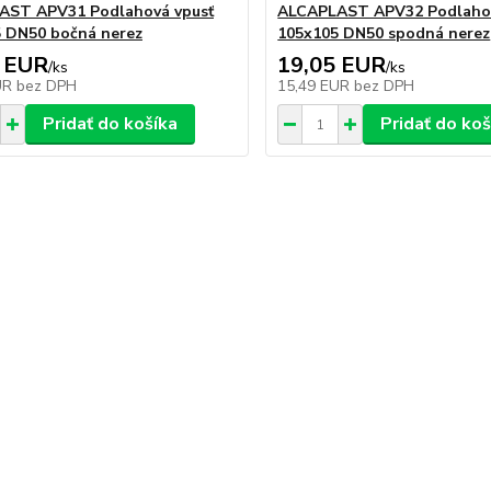
AST APV31 Podlahová vpusť
ALCAPLAST APV32 Podlahov
 DN50 bočná nerez
105x105 DN50 spodná nerez
 EUR
19,05 EUR
/
ks
/
ks
UR
bez DPH
15,49 EUR
bez DPH
Pridať do košíka
Pridať do koš