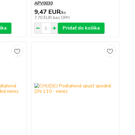
APV0030
9,47 EUR
/
ks
7,70 EUR
bez DPH
íka
Pridať do košíka