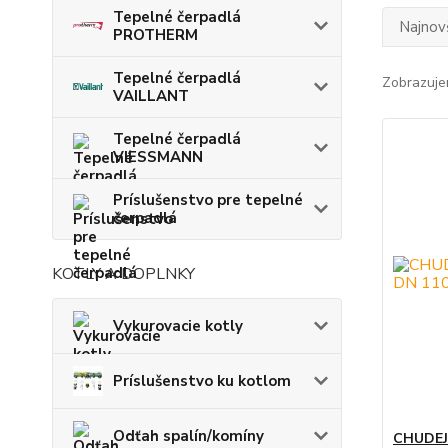
Tepelné čerpadlá
Najnov
PROTHERM
Tepelné čerpadlá
Zobrazuje
VAILLANT
Tepelné čerpadlá
VIESSMANN
Príslušenstvo pre tepelné
čerpadlá
KOTLY A DOPLNKY
Vykurovacie kotly
Príslušenstvo ku kotlom
Odťah spalín/komíny
CHUDEJ