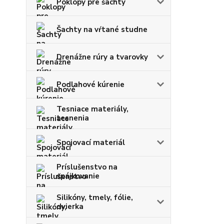
Poklopy pre šachty
Šachty na vŕtané studne
Drenážne rúry a tvarovky
Podlahové kúrenie
Tesniace materiály,
tesnenia
Spojovací materiál
Príslušenstvo na
spájkovanie
Silikóny, tmely, fólie,
dvierka