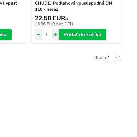
á vpusť
CHUDEJ Podlahová vpusť spodná DN
110 - nerez
22,58 EUR
/
ks
18,36 EUR
bez DPH
íka
Pridať do košíka
strana
z 1