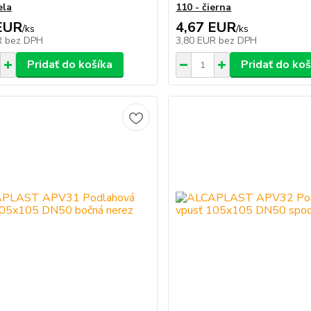
ela
110 - čierna
EUR
4,67 EUR
/
ks
/
ks
R
bez DPH
3,80 EUR
bez DPH
Pridať do košíka
Pridať do koš