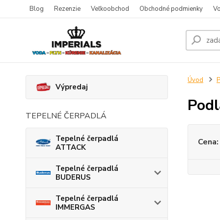
Blog
Rezenzie
Veľkoobchod
Obchodné podmienky
Vo
Úvod
P
Výpredaj
Podl
TEPELNÉ ČERPADLÁ
Tepelné čerpadlá
Cena:
ATTACK
Tepelné čerpadlá
BUDERUS
Tepelné čerpadlá
IMMERGAS