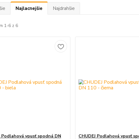
šie
Najlacnejšie
Najdrahšie
m 1-6 z 6
 Podlahová vpusť spodná DN
CHUDEJ Podlahová vpusť s