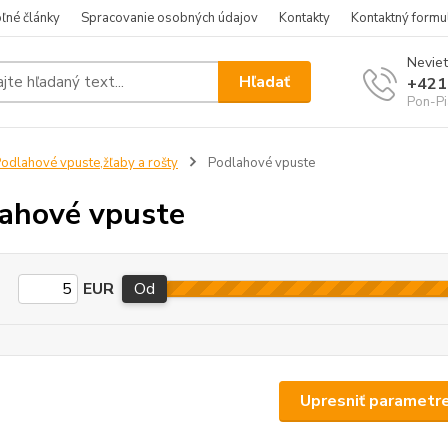
ľné články
Spracovanie osobných údajov
Kontakty
Kontaktný formu
Neviet
Hľadať
+421
Pon-Pi
odlahové vpuste,žľaby a rošty
Podlahové vpuste
ahové vpuste
EUR
Od
Upresniť parametr