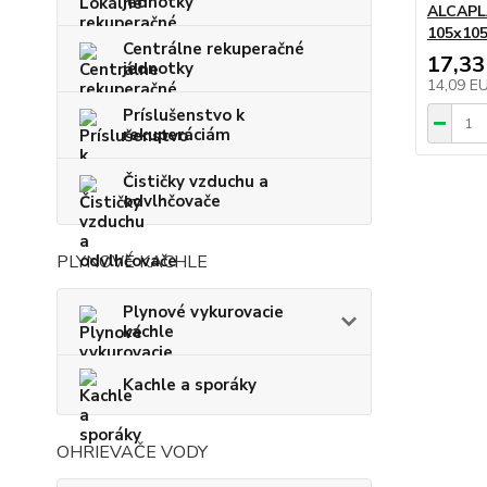
jednotky
ALCAPL
105x105
Centrálne rekuperačné
17,33
jednotky
14,09 E
Príslušenstvo k
rekuperáciám
Čističky vzduchu a
odvlhčovače
PLYNOVÉ KACHLE
Plynové vykurovacie
kachle
Kachle a sporáky
OHRIEVAČE VODY