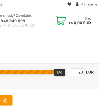
lár
Prihlásenie
e si rady? Zavolajte.
0
ks
 948 849 899
za
0,00 EUR
a 7 - 17 ; Sobota 8 - 12
Do
EUR
e