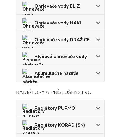
Ohrievače vody ELIZ
Ohrievače vody HAKL
Ohrievače vody DRAŽICE
Plynové ohrievače vody
Akumulačné nádrže
RADIÁTORY A PRÍSLUŠENSTVO
Radiátory PURMO
Radiátory KORAD (SK)