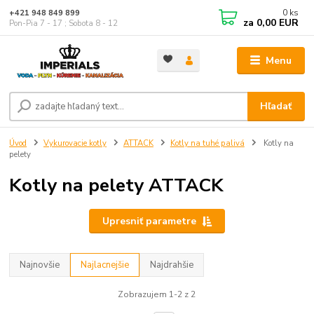
0
ks
+421 948 849 899
za
0,00 EUR
Pon-Pia 7 - 17 ; Sobota 8 - 12
Menu
Hľadať
Úvod
Vykurovacie kotly
ATTACK
Kotly na tuhé palivá
Kotly na
pelety
Kotly na pelety ATTACK
Upresniť parametre
Najnovšie
Najlacnejšie
Najdrahšie
Zobrazujem 1-2 z 2