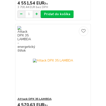
4 551,54 EUR
/
ks
3 700,44 EUR
bez DPH
Pridať do košíka
Attack DPX 35 LAMBDA
4 570,63 EUR
/
ks