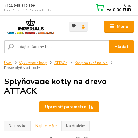
0
ks
+421 948 849 899
za
0,00 EUR
Pon-Pia 7 - 17 ; Sobota 8 - 12
Menu
Hľadať
Úvod
Vykurovacie kotly
ATTACK
Kotly na tuhé palivá
Drevosplyňovacie kotly
Splyňovacie kotly na drevo
ATTACK
Upresniť parametre
Najnovšie
Najlacnejšie
Najdrahšie