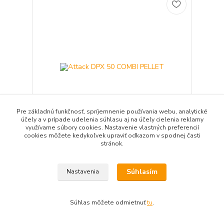
Pre základnú funkčnosť, spríjemnenie používania webu, analytické
účely a v prípade udelenia súhlasu aj na účely cielenia reklamy
využívame súbory cookies. Nastavenie vlastných preferencií
cookies môžete kedykoľvek upraviť odkazom v spodnej časti
stránok.
Attack DPX 50 COMBI PELLET
7 692,11 EUR
/
ks
6 253,75 EUR
bez DPH
Súhlasím
Nastavenia
Pridať do košíka
Súhlas môžete odmietnuť
tu
.
strana
z 1