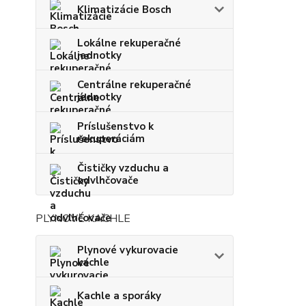
Klimatizácie Bosch
Lokálne rekuperačné
jednotky
Centrálne rekuperačné
jednotky
Príslušenstvo k
rekuperáciám
Čističky vzduchu a
odvlhčovače
PLYNOVÉ KACHLE
Plynové vykurovacie
kachle
Kachle a sporáky