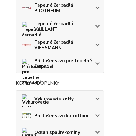
Tepelné čerpadlá
PROTHERM
Tepelné čerpadlá
VAILLANT
Tepelné čerpadlá
VIESSMANN
Príslušenstvo pre tepelné
čerpadlá
KOTLY A DOPLNKY
Vykurovacie kotly
Príslušenstvo ku kotlom
Odťah spalín/komíny