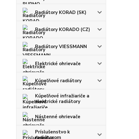
Radiátory KORAD (SK)
Radiátory KORADO (CZ)
Radiátory VIESSMANN
Elektrické ohrievače
Kúpeľňové radiátory
Kúpeľňové infražiariče a
elektrické radiátory
Nástenné ohrievače
Príslušenstvo k
radiátorom