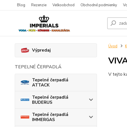
Blog
Rezenzie
Veľkoobchod
Obchodné podmienky
Vo
Úvod
K
Výpredaj
VIVA
TEPELNÉ ČERPADLÁ
V tejto k
Tepelné čerpadlá
ATTACK
Tepelné čerpadlá
BUDERUS
Tepelné čerpadlá
IMMERGAS