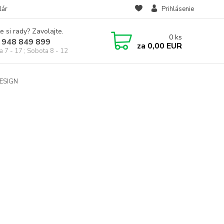
lár
Prihlásenie
e si rady? Zavolajte.
0
ks
 948 849 899
za
0,00 EUR
a 7 - 17 ; Sobota 8 - 12
DESIGN