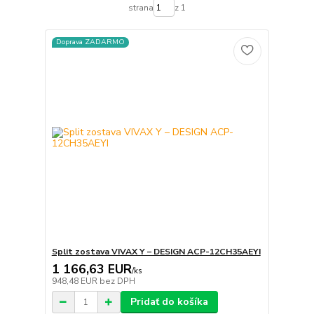
strana
z 1
Doprava ZADARMO
Split zostava VIVAX Y – DESIGN ACP-12CH35AEYI
1 166,63 EUR
/
ks
948,48 EUR
bez DPH
Pridať do košíka