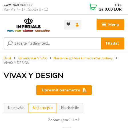
0
ks
+421 948 849 899
za
0,00 EUR
Pon-Pia 7 - 17 ; Sobota 8 - 12
Menu
Hľadať
Úvod
Klimatizácie VIVAX
Nástenné splitové klimatizačné zostavy
VIVAX Y DESIGN
VIVAX Y DESIGN
Upresniť parametre
Najnovšie
Najlacnejšie
Najdrahšie
Zobrazujem 1-1 z 1