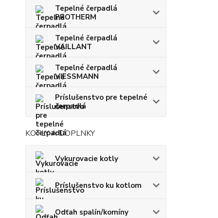
Tepelné čerpadlá
PROTHERM
Tepelné čerpadlá
VAILLANT
Tepelné čerpadlá
VIESSMANN
Príslušenstvo pre tepelné
čerpadlá
KOTLY A DOPLNKY
Vykurovacie kotly
Príslušenstvo ku kotlom
Odťah spalín/komíny