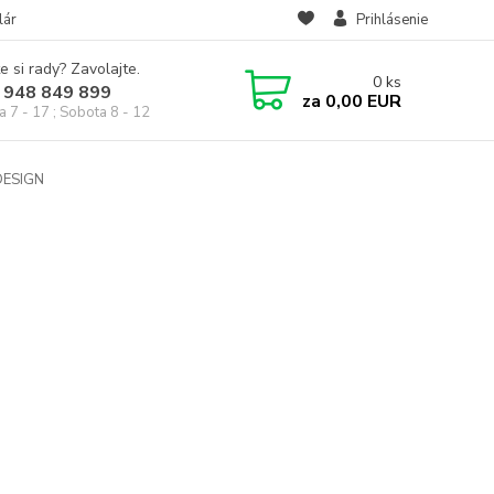
lár
Prihlásenie
e si rady? Zavolajte.
0
ks
 948 849 899
za
0,00 EUR
a 7 - 17 ; Sobota 8 - 12
DESIGN