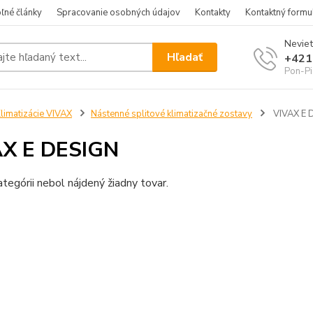
ľné články
Spracovanie osobných údajov
Kontakty
Kontaktný formu
Neviet
Hľadať
+421
Pon-Pi
limatizácie VIVAX
Nástenné splitové klimatizačné zostavy
VIVAX E 
AX E DESIGN
ategórii nebol nájdený žiadny tovar.