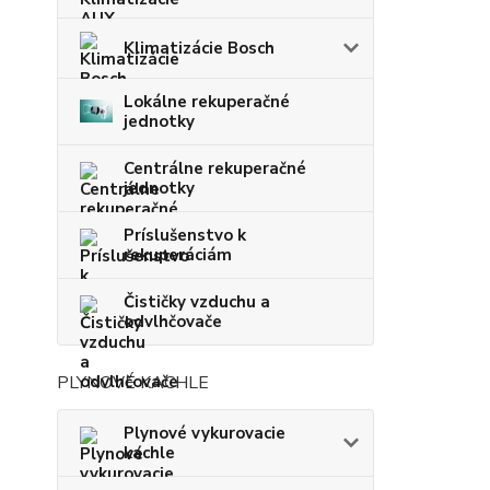
Klimatizácie Bosch
Lokálne rekuperačné
jednotky
Centrálne rekuperačné
jednotky
Príslušenstvo k
rekuperáciám
Čističky vzduchu a
odvlhčovače
PLYNOVÉ KACHLE
Plynové vykurovacie
kachle