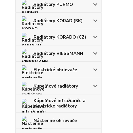
Radiátory PURMO
Radiátory KORAD (SK)
Radiátory KORADO (CZ)
Radiátory VIESSMANN
Elektrické ohrievače
Kúpeľňové radiátory
Kúpeľňové infražiariče a
elektrické radiátory
Nástenné ohrievače