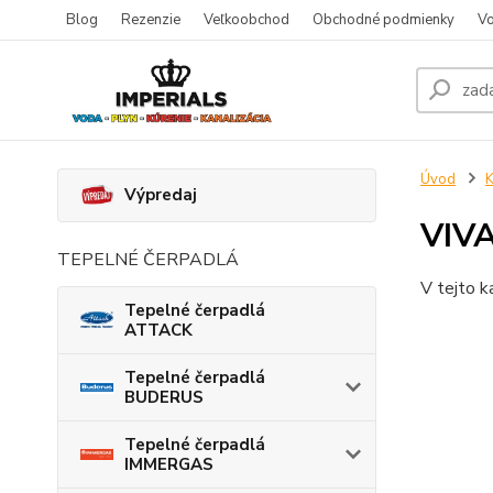
Blog
Rezenzie
Veľkoobchod
Obchodné podmienky
Vo
Úvod
K
Výpredaj
VIV
TEPELNÉ ČERPADLÁ
V tejto k
Tepelné čerpadlá
ATTACK
Tepelné čerpadlá
BUDERUS
Tepelné čerpadlá
IMMERGAS