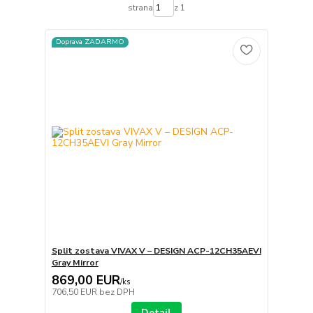
strana
z 1
Doprava ZADARMO
Split zostava VIVAX V – DESIGN ACP-12CH35AEVI
Gray Mirror
869,00 EUR
/
ks
706,50 EUR
bez DPH
Detail