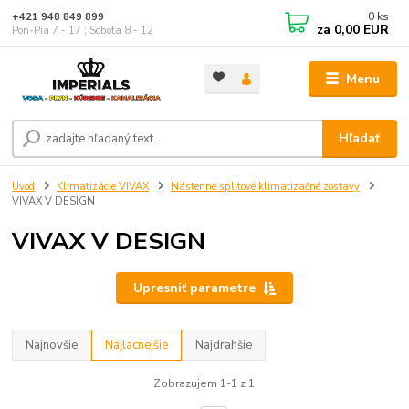
0
ks
+421 948 849 899
za
0,00 EUR
Pon-Pia 7 - 17 ; Sobota 8 - 12
Menu
Hľadať
Úvod
Klimatizácie VIVAX
Nástenné splitové klimatizačné zostavy
VIVAX V DESIGN
VIVAX V DESIGN
Upresniť parametre
Najnovšie
Najlacnejšie
Najdrahšie
Zobrazujem 1-1 z 1