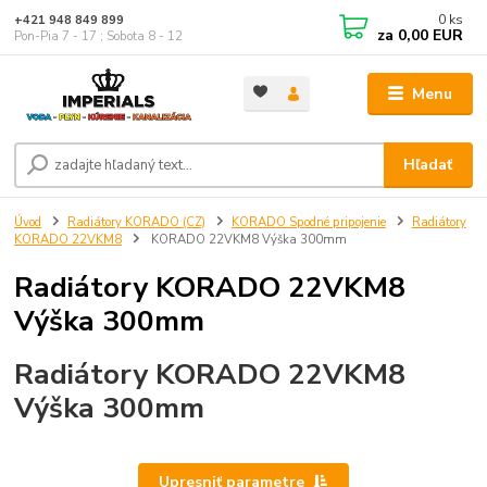
0
ks
+421 948 849 899
za
0,00 EUR
Pon-Pia 7 - 17 ; Sobota 8 - 12
Menu
Hľadať
Úvod
Radiátory KORADO (CZ)
KORADO Spodné pripojenie
Radiátory
KORADO 22VKM8
KORADO 22VKM8 Výška 300mm
Radiátory KORADO 22VKM8
Výška 300mm
Radiátory KORADO 22VKM8
Výška 300mm
Upresniť parametre