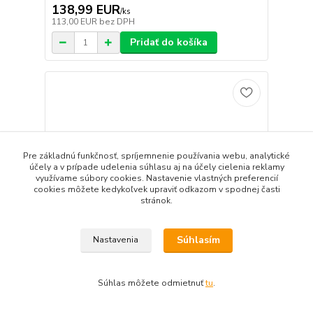
138,99 EUR
/
ks
113,00 EUR
bez DPH
Pridať do košíka
Pre základnú funkčnosť, spríjemnenie používania webu, analytické
účely a v prípade udelenia súhlasu aj na účely cielenia reklamy
využívame súbory cookies. Nastavenie vlastných preferencií
cookies môžete kedykoľvek upraviť odkazom v spodnej časti
stránok.
Súhlasím
Nastavenia
Súhlas môžete odmietnuť
tu
.
KORADO Radiátor 11VKM8 600/900
139,38 EUR
/
ks