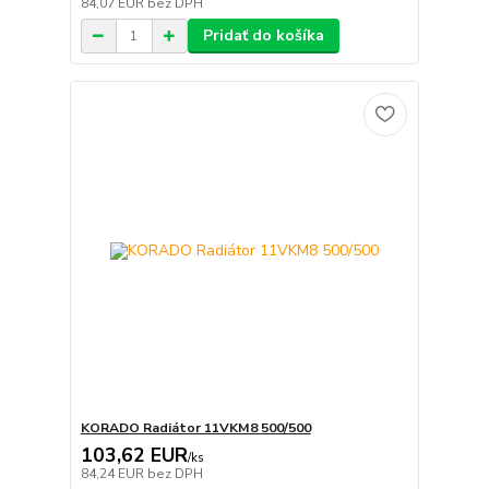
84,07 EUR
bez DPH
Pridať do košíka
KORADO Radiátor 11VKM8 500/500
103,62 EUR
/
ks
84,24 EUR
bez DPH