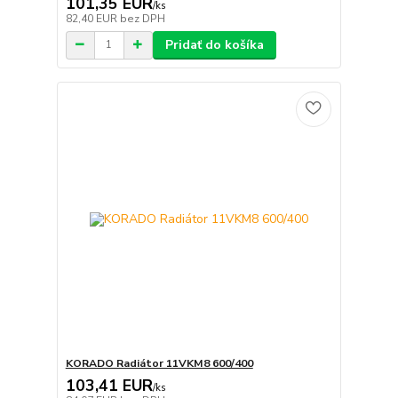
101,35 EUR
/
ks
82,40 EUR
bez DPH
Pridať do košíka
KORADO Radiátor 11VKM8 600/400
103,41 EUR
/
ks