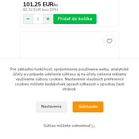
101,25 EUR
/
ks
82,32 EUR
bez DPH
Pridať do košíka
Pre základnú funkčnosť, spríjemnenie používania webu, analytické
účely a v prípade udelenia súhlasu aj na účely cielenia reklamy
využívame súbory cookies. Nastavenie vlastných preferencií
cookies môžete kedykoľvek upraviť odkazom v spodnej časti
stránok.
Súhlasím
Nastavenia
Súhlas môžete odmietnuť
tu
.
KORADO Radiátor 11K 600/900
101,64 EUR
/
ks