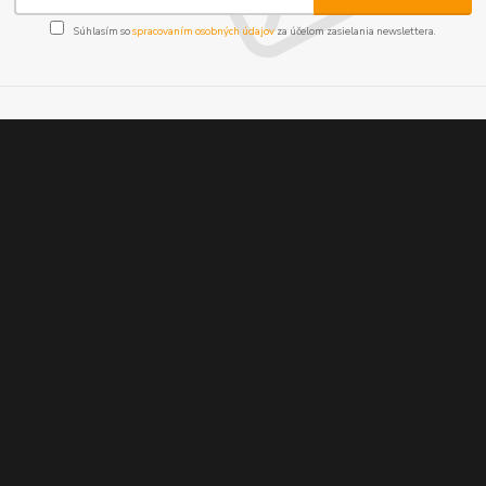
Súhlasím so
spracovaním osobných údajov
za účelom zasielania newslettera.