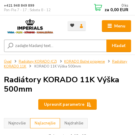
0
ks
+421 948 849 899
za
0,00 EUR
Pon-Pia 7 - 17 ; Sobota 8 - 12
Menu
Hľadať
Úvod
Radiátory KORADO (CZ)
KORADO Bočné pripojenie
Radiátory
KORADO 11K
KORADO 11K Výška 500mm
Radiátory KORADO 11K Výška
500mm
Upresniť parametre
Najnovšie
Najlacnejšie
Najdrahšie