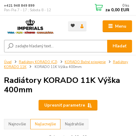
0
ks
+421 948 849 899
za
0,00 EUR
Pon-Pia 7 - 17 ; Sobota 8 - 12
Menu
Hľadať
Úvod
Radiátory KORADO (CZ)
KORADO Bočné pripojenie
Radiátory
KORADO 11K
KORADO 11K Výška 400mm
Radiátory KORADO 11K Výška
400mm
Upresniť parametre
Najnovšie
Najlacnejšie
Najdrahšie