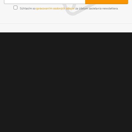
Súhlasím so
spracovaním osobných údajov
za účelom zasielania newslettera.