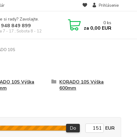
lár
Prihlásenie
e si rady? Zavolajte.
0
ks
 948 849 899
za
0,00 EUR
a 7 - 17 ; Sobota 8 - 12
ADO 10S
ADO 10S Výška
KORADO 10S Výška
mm
600mm
Do
EUR