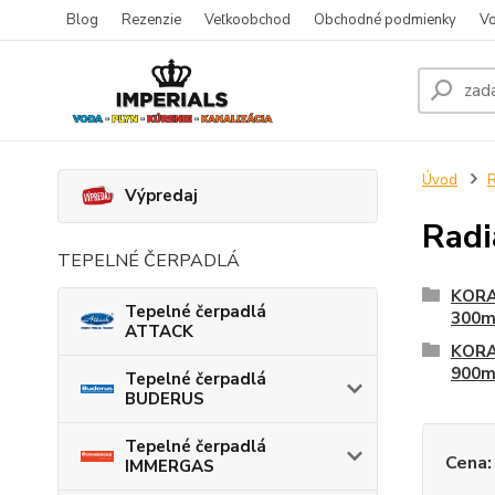
Blog
Rezenzie
Veľkoobchod
Obchodné podmienky
Vo
Úvod
R
Výpredaj
Rad
TEPELNÉ ČERPADLÁ
KORA
Tepelné čerpadlá
300
ATTACK
KORA
900
Tepelné čerpadlá
BUDERUS
Tepelné čerpadlá
Cena:
IMMERGAS