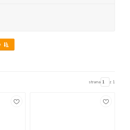
e
strana
z 1