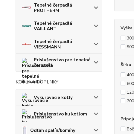
Tepelné čerpadlá
PROTHERM
Tepelné čerpadlá
Výška
VAILLANT
30
Tepelné čerpadlá
VIESSMANN
90
Príslušenstvo pre tepelné
Šírka
čerpadlá
40
KOTLY A DOPLNKY
80
12
Vykurovacie kotly
20
Príslušenstvo ku kotlom
Pripoj
Boč
Odťah spalín/komíny