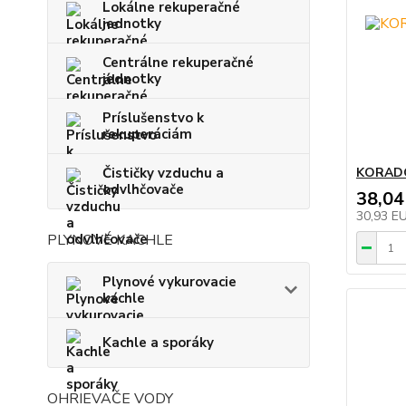
Lokálne rekuperačné
jednotky
Centrálne rekuperačné
jednotky
Príslušenstvo k
rekuperáciám
Čističky vzduchu a
KORADO
odvlhčovače
38,04
30,93 E
PLYNOVÉ KACHLE
Plynové vykurovacie
kachle
Kachle a sporáky
OHRIEVAČE VODY