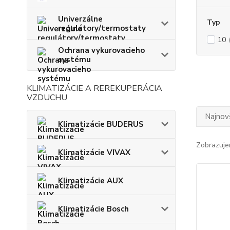
Univerzálne
Typ
regulátory/termostaty
10
Ochrana vykurovacieho
systému
KLIMATIZÁCIE A REREKUPERÁCIA
VZDUCHU
Najnov
Klimatizácie BUDERUS
Zobrazuje
Klimatizácie VIVAX
Klimatizácie AUX
Klimatizácie Bosch