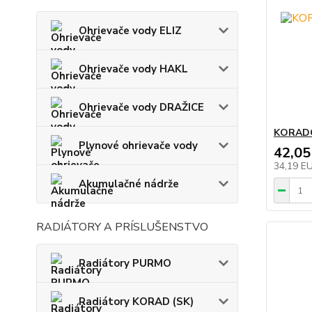
Ohrievače vody ELIZ
Ohrievače vody HAKL
Ohrievače vody DRAŽICE
KORADO
Plynové ohrievače vody
42,05
34,19 E
Akumulačné nádrže
RADIÁTORY A PRÍSLUŠENSTVO
Radiátory PURMO
Radiátory KORAD (SK)