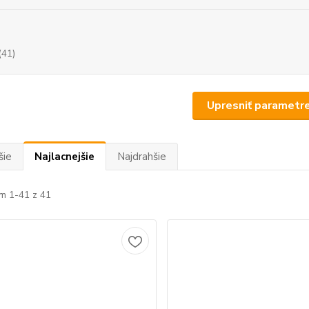
(41)
Upresniť parametr
šie
Najlacnejšie
Najdrahšie
m 1-41 z 41