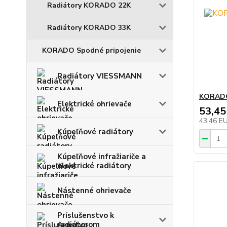
Radiátory KORADO 22K
Radiátory KORADO 33K
KORADO Spodné pripojenie
Radiátory VIESSMANN
KORADO
Elektrické ohrievače
53,45
43,46 E
Kúpeľňové radiátory
Kúpeľňové infražiariče a
elektrické radiátory
Nástenné ohrievače
Príslušenstvo k
radiátorom