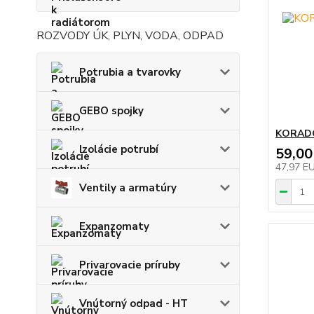
ROZVODY ÚK, PLYN, VODA, ODPAD
Potrubia a tvarovky
GEBO spojky
KORADO
Izolácie potrubí
59,00
47,97 E
Ventily a armatúry
Expanzomaty
Privarovacie príruby
Vnútorný odpad - HT