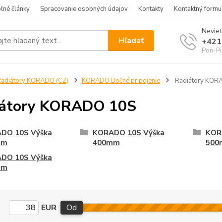
ľné články
Spracovanie osobných údajov
Kontakty
Kontaktný formu
Neviet
Hľadať
+421
Pon-Pi
adiátory KORADO (CZ)
KORADO Bočné pripojenie
Radiátory KOR
iátory KORADO 10S
DO 10S Výška
KORADO 10S Výška
KOR
mm
400mm
500
DO 10S Výška
mm
EUR
Od