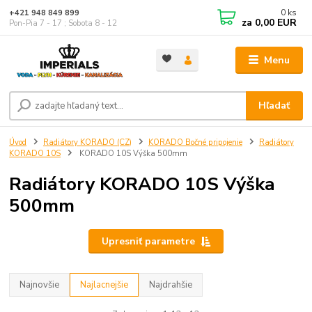
0
ks
+421 948 849 899
za
0,00 EUR
Pon-Pia 7 - 17 ; Sobota 8 - 12
Menu
Hľadať
Úvod
Radiátory KORADO (CZ)
KORADO Bočné pripojenie
Radiátory
KORADO 10S
KORADO 10S Výška 500mm
Radiátory KORADO 10S Výška
500mm
Upresniť parametre
Najnovšie
Najlacnejšie
Najdrahšie