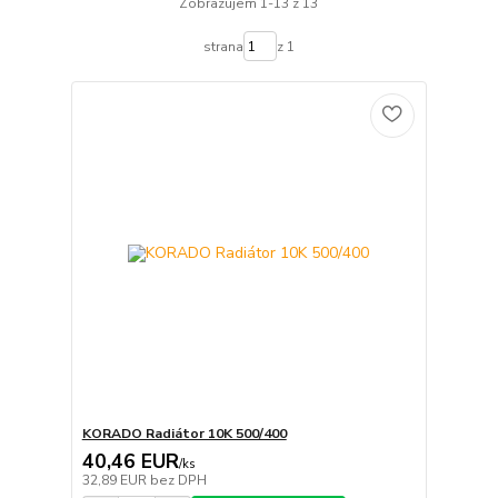
Zobrazujem 1-13 z 13
strana
z 1
KORADO Radiátor 10K 500/400
40,46 EUR
/
ks
32,89 EUR
bez DPH