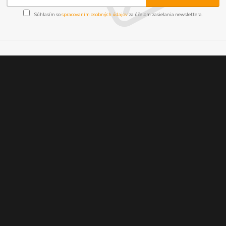
Súhlasím so
spracovaním osobných údajov
za účelom zasielania newslettera.