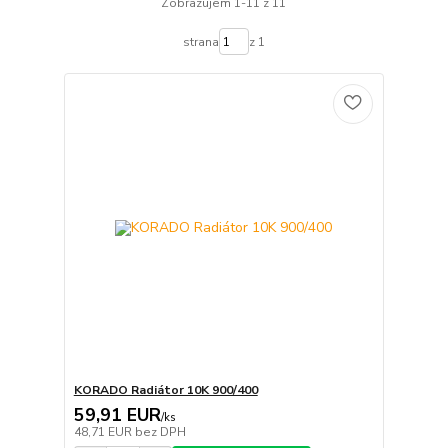
Zobrazujem 1-11 z 11
strana
z 1
KORADO Radiátor 10K 900/400
59,91 EUR
/
ks
48,71 EUR
bez DPH