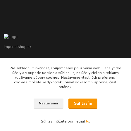
Imperialshop.sk
+421 948 849 899
Pon-Pia 7 - 17 ; Sobota 8 - 12
Pre základnú funkčnosť, spríjemnenie používania webu, analytické
účely a v prípade udelenia súhlasu aj na účely cielenia reklamy
využívame súbory cookies. Nastavenie vlastných preferencií
obchod@imperialshop.sk
cookies môžete kedykoľvek upraviť odkazom v spodnej časti
stránok.
Súhlasím
Nastavenia
imperialshop.sk
Súhlas môžete odmietnuť
tu
.
Vytvorené na
Eshop-rychlo.sk