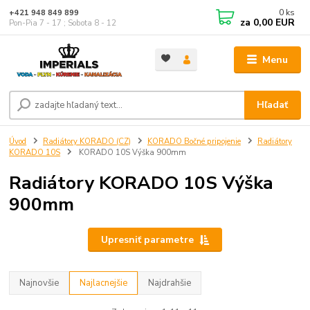
0
ks
+421 948 849 899
za
0,00 EUR
Pon-Pia 7 - 17 ; Sobota 8 - 12
Menu
Hľadať
Úvod
Radiátory KORADO (CZ)
KORADO Bočné pripojenie
Radiátory
KORADO 10S
KORADO 10S Výška 900mm
Radiátory KORADO 10S Výška
900mm
Upresniť parametre
Najnovšie
Najlacnejšie
Najdrahšie