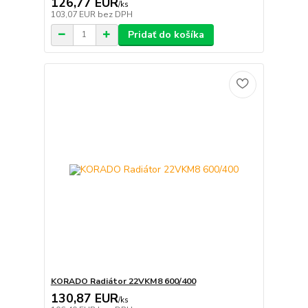
126,77 EUR
/
ks
103,07 EUR
bez DPH
Pridať do košíka
KORADO Radiátor 22VKM8 600/400
130,87 EUR
/
ks