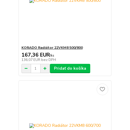
KORADO Radiátor 22VKM8 500/800
167,36 EUR
/
ks
136,07 EUR
bez DPH
Pridať do košíka