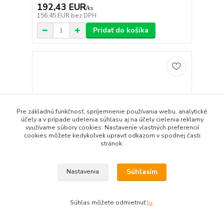
192,43 EUR
/
ks
156,45 EUR
bez DPH
Pridať do košíka
Pre základnú funkčnosť, spríjemnenie používania webu, analytické
účely a v prípade udelenia súhlasu aj na účely cielenia reklamy
využívame súbory cookies. Nastavenie vlastných preferencií
cookies môžete kedykoľvek upraviť odkazom v spodnej časti
stránok.
Súhlasím
Nastavenia
Súhlas môžete odmietnuť
tu
.
KORADO Radiátor 22VKM8 900/500
195,85 EUR
/
ks