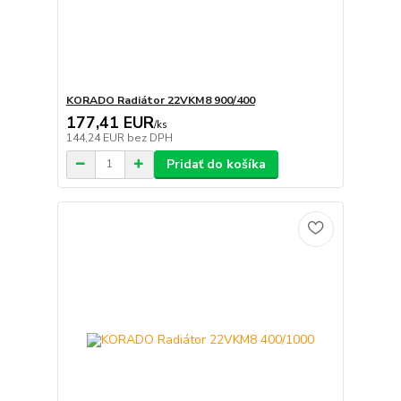
KORADO Radiátor 22VKM8 900/400
177,41 EUR
/
ks
144,24 EUR
bez DPH
Pridať do košíka