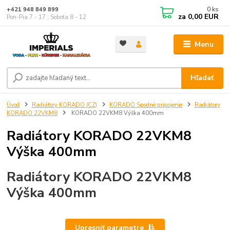
0
ks
+421 948 849 899
za
0,00 EUR
Pon-Pia 7 - 17 ; Sobota 8 - 12
Menu
Hľadať
Úvod
Radiátory KORADO (CZ)
KORADO Spodné pripojenie
Radiátory
KORADO 22VKM8
KORADO 22VKM8 Výška 400mm
Radiátory KORADO 22VKM8
Výška 400mm
Radiátory KORADO 22VKM8
Výška 400mm
Upresniť parametre