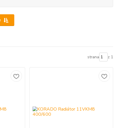
e
strana
z 1