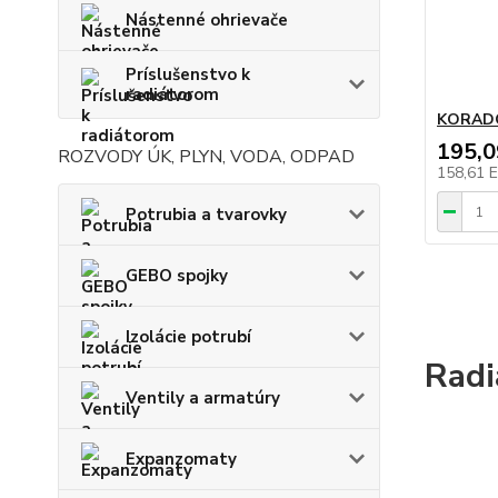
Nástenné ohrievače
Príslušenstvo k
radiátorom
KORADO
195,
ROZVODY ÚK, PLYN, VODA, ODPAD
158,61 
Potrubia a tvarovky
GEBO spojky
Izolácie potrubí
Rad
Ventily a armatúry
Expanzomaty