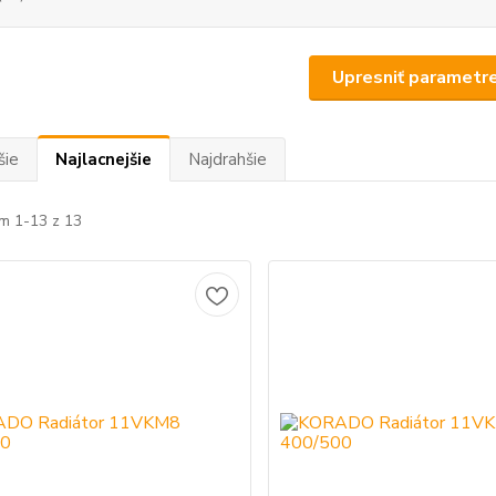
Upresniť parametr
šie
Najlacnejšie
Najdrahšie
m 1-13 z 13