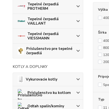
Tepelné čerpadlá
PROTHERM
Výška
40
Tepelné čerpadlá
VAILLANT
Šírka
Tepelné čerpadlá
VIESSMANN
40
80
Príslušenstvo pre tepelné
čerpadlá
12
20
KOTLY A DOPLNKY
Pripoj
Vykurovacie kotly
Sp
Príslušenstvo ku kotlom
Typ
Odťah spalín/komíny
11