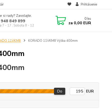
lár
Prihlásenie
e si rady? Zavolajte.
0
ks
 948 849 899
za
0,00 EUR
a 7 - 17 ; Sobota 8 - 12
ORADO 11VKM8
KORADO 11VKM8 Výška 400mm
 400mm
 400mm
Do
EUR