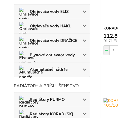
Ohrievače vody ELIZ
Ohrievače vody HAKL
KORADO
112,
Ohrievače vody DRAŽICE
91,71 E
Plynové ohrievače vody
Akumulačné nádrže
RADIÁTORY A PRÍSLUŠENSTVO
Radiátory PURMO
Radiátory KORAD (SK)