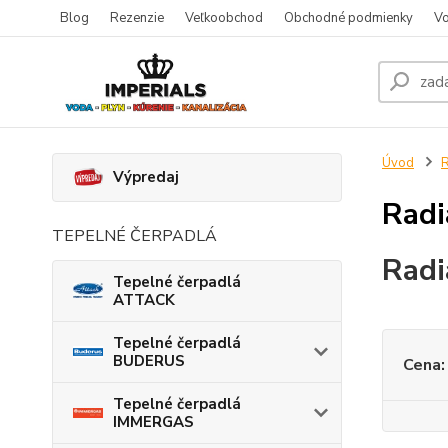
Blog
Rezenzie
Veľkoobchod
Obchodné podmienky
Vo
Úvod
R
Výpredaj
Rad
TEPELNÉ ČERPADLÁ
Rad
Tepelné čerpadlá
ATTACK
Tepelné čerpadlá
BUDERUS
Cena:
Tepelné čerpadlá
IMMERGAS