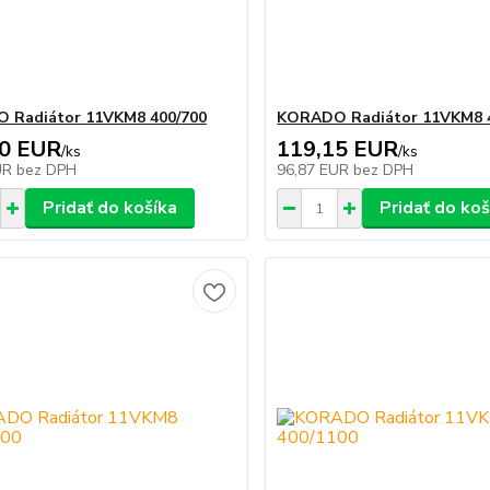
 Radiátor 11VKM8 400/700
KORADO Radiátor 11VKM8 
80 EUR
119,15 EUR
/
ks
/
ks
UR
bez DPH
96,87 EUR
bez DPH
Pridať do košíka
Pridať do koš