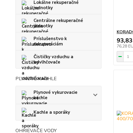
Lokálne rekuperačné
jednotky
Centrálne rekuperačné
jednotky
KORADO
Príslušenstvo k
93,83
rekuperáciám
76,28 E
Čističky vzduchu a
odvlhčovače
PLYNOVÉ KACHLE
Plynové vykurovacie
kachle
Kachle a sporáky
OHRIEVAČE VODY