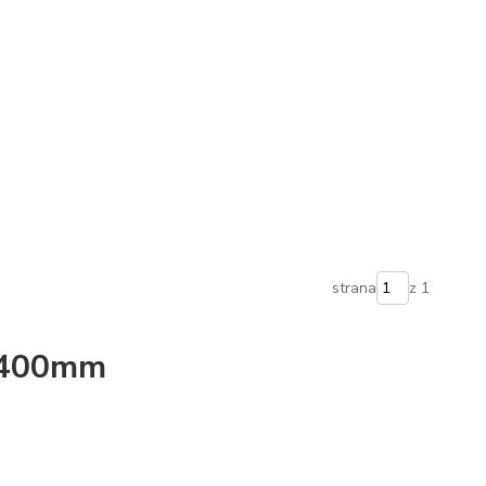
strana
z 1
 400mm