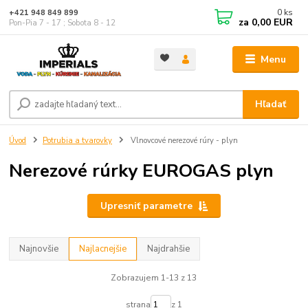
0
ks
+421 948 849 899
za
0,00 EUR
Pon-Pia 7 - 17 ; Sobota 8 - 12
Menu
Hľadať
Úvod
Potrubia a tvarovky
Vlnovcové nerezové rúry - plyn
Nerezové rúrky EUROGAS plyn
Upresniť parametre
Najnovšie
Najlacnejšie
Najdrahšie
Zobrazujem 1-13 z 13
strana
z 1