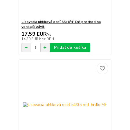
Lisovacia uhlíková oceľ 35x6/4" DG prechod na
vonkajší závit
17,59 EUR
/
ks
14,30 EUR
bez DPH
Pridať do košíka