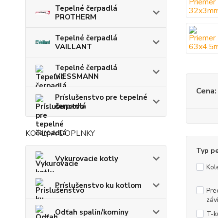
Tepelné čerpadlá
PROTHERM
Tepelné čerpadlá
VAILLANT
Tepelné čerpadlá
VIESSMANN
Cena:
Príslušenstvo pre tepelné
čerpadlá
KOTLY A DOPLNKY
Typ pe
Vykurovacie kotly
Kol
Príslušenstvo ku kotlom
Pre
závi
Odťah spalín/komíny
T-k