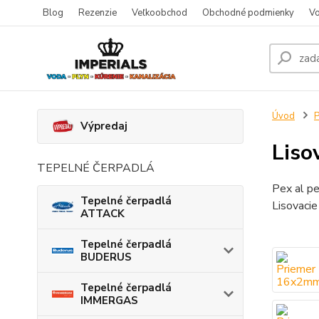
Blog
Rezenzie
Veľkoobchod
Obchodné podmienky
Vo
Úvod
P
Výpredaj
Liso
TEPELNÉ ČERPADLÁ
Pex al pe
Tepelné čerpadlá
Lisovacie
ATTACK
Tepelné čerpadlá
BUDERUS
Tepelné čerpadlá
IMMERGAS