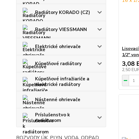
Radiátory KORADO (CZ)
Radiátory VIESSMANN
Elektrické ohrievače
Lisovac
1/2" von
3,08 
Kúpeľňové radiátory
2,50 EU
Kúpeľňové infražiariče a
elektrické radiátory
Nástenné ohrievače
Príslušenstvo k
radiátorom
ROZVODY ÚK, PLYN, VODA, ODPAD