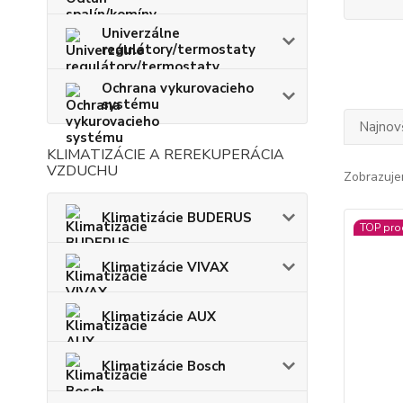
Univerzálne
regulátory/termostaty
Ochrana vykurovacieho
systému
Najnov
KLIMATIZÁCIE A REREKUPERÁCIA
VZDUCHU
Zobrazuje
Klimatizácie BUDERUS
TOP pro
Klimatizácie VIVAX
Klimatizácie AUX
Klimatizácie Bosch