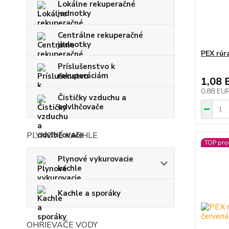
Lokálne rekuperačné
jednotky
Centrálne rekuperačné
jednotky
PEX rúr
Príslušenstvo k
rekuperáciám
1,08 
0,88 EU
Čističky vzduchu a
odvlhčovače
PLYNOVÉ KACHLE
TOP pro
Plynové vykurovacie
kachle
Kachle a sporáky
OHRIEVAČE VODY