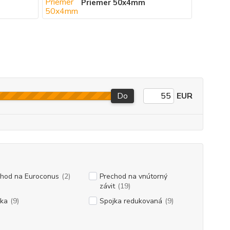
Priemer 50x4mm
Do
EUR
chod na Euroconus
(2)
Prechod na vnútorný
závit
(19)
jka
(9)
Spojka redukovaná
(9)