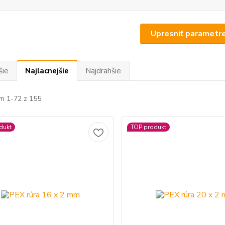
Upresniť parametr
šie
Najlacnejšie
Najdrahšie
m 1-72 z 155
dukt
TOP produkt