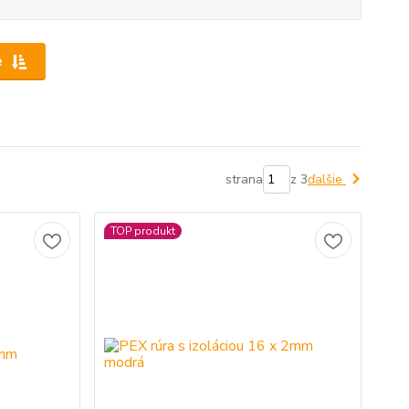
e
strana
z 3
ďalšie
TOP produkt