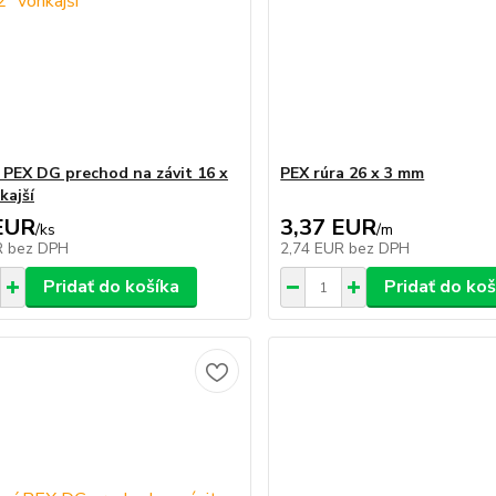
í PEX DG prechod na závit 16 x
PEX rúra 26 x 3 mm
kajší
EUR
3,37 EUR
/
ks
/
m
R
bez DPH
2,74 EUR
bez DPH
Pridať do košíka
Pridať do koš