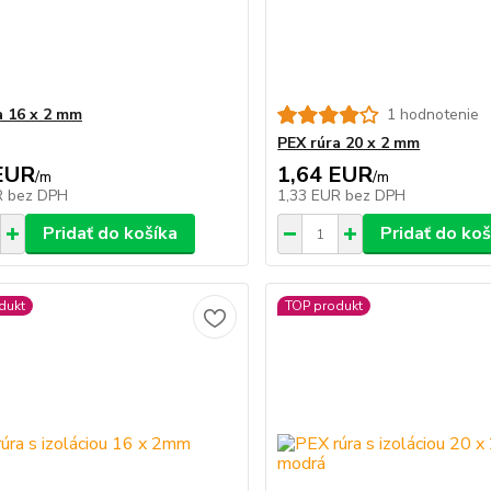
a 16 x 2 mm
1 hodnotenie
PEX rúra 20 x 2 mm
EUR
1,64 EUR
/
m
/
m
R
bez DPH
1,33 EUR
bez DPH
Pridať do košíka
Pridať do koš
dukt
TOP produkt