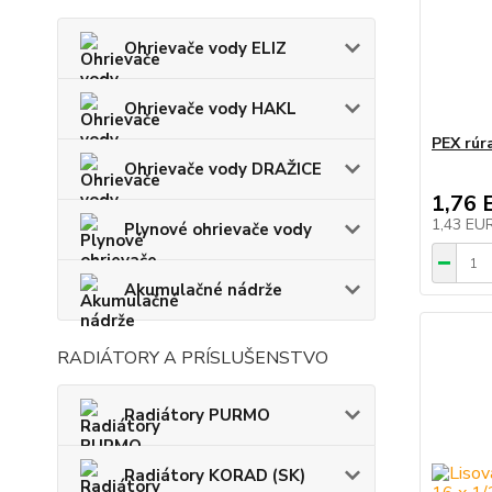
Ohrievače vody ELIZ
Ohrievače vody HAKL
PEX rúr
Ohrievače vody DRAŽICE
1,76 
1,43 EU
Plynové ohrievače vody
Akumulačné nádrže
RADIÁTORY A PRÍSLUŠENSTVO
Radiátory PURMO
Radiátory KORAD (SK)