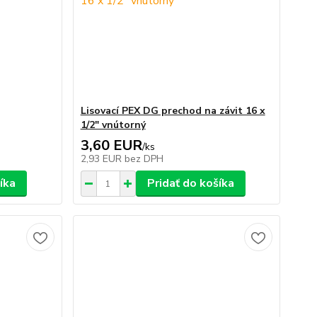
Lisovací PEX DG prechod na závit 16 x
1/2" vnútorný
3,60 EUR
/
ks
2,93 EUR
bez DPH
íka
Pridať do košíka