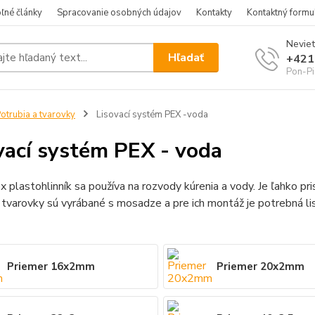
ľné články
Spracovanie osobných údajov
Kontakty
Kontaktný formu
Neviet
Hľadať
+421
Pon-Pi
otrubia a tvarovky
Lisovací systém PEX -voda
vací systém PEX - voda
x plastohlinník sa používa na rozvody kúrenia a vody. Je ľahko pr
 tvarovky sú vyrábané s mosadze a pre ich montáž je potrebná l
Priemer 16x2mm
Priemer 20x2mm