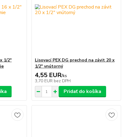
x 1/2"
Lisovací PEX DG prechod na závit 20 x
ie
1/2" vnútorný
4,55 EUR
/
ks
3,70 EUR
bez DPH
íka
Pridať do košíka