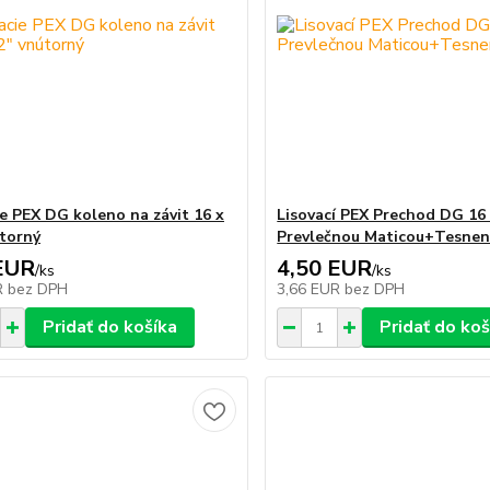
ie PEX DG koleno na závit 16 x
Lisovací PEX Prechod DG 16 
útorný
Prevlečnou Maticou+Tesnen
EUR
4,50 EUR
/
ks
/
ks
R
bez DPH
3,66 EUR
bez DPH
Pridať do košíka
Pridať do koš