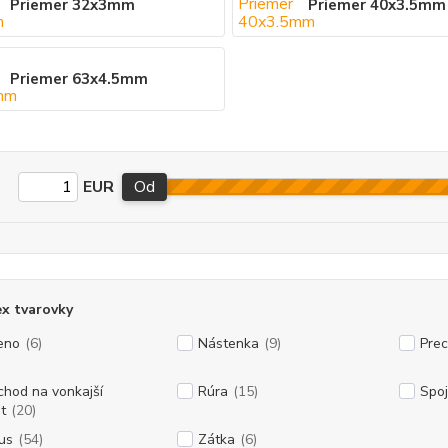
Priemer 32x3mm
Priemer 40x3.5mm
Priemer 63x4.5mm
EUR
Od
x tvarovky
eno
(6)
Nástenka
(9)
Pre
chod na vonkajší
Rúra
(15)
Spo
t
(20)
us
(54)
Zátka
(6)