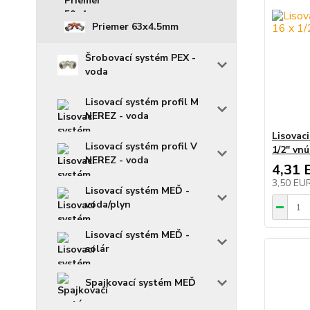
Priemer 63x4.5mm
Šrobovací systém PEX -
voda
Lisovací systém profil M
NEREZ - voda
Lisovac
Lisovací systém profil V
1/2" vn
NEREZ - voda
4,31 
3,50 EU
Lisovací systém MEĎ -
voda/plyn
Lisovací systém MEĎ -
solár
Spajkovací systém MEĎ