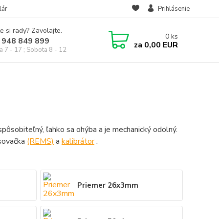
lár
Prihlásenie
e si rady? Zavolajte.
0
ks
 948 849 899
za
0,00 EUR
a 7 - 17 ; Sobota 8 - 12
ispôsobiteľný, ľahko sa ohýba a je mechanický odolný.
isovačka
(REMS)
a
kalibrátor
.
Priemer 26x3mm