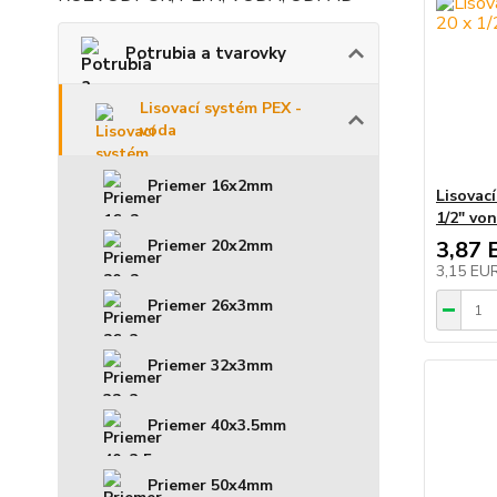
Potrubia a tvarovky
Lisovací systém PEX -
voda
Priemer 16x2mm
Lisovac
1/2" von
Priemer 20x2mm
3,87 
3,15 EU
Priemer 26x3mm
Priemer 32x3mm
Priemer 40x3.5mm
Priemer 50x4mm