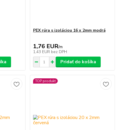
PEX rúra s izoláciou 16 x 2mm modrá
1,76 EUR
/
m
1,43 EUR
bez DPH
íka
Pridať do košíka
TOP produkt