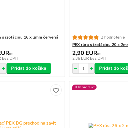
a s izoláciou 16 x 2mm červená
2 hodnotenie
PEX rúra s izoláciou 20 x 2
EUR
2,90 EUR
/
m
/
m
R
bez DPH
2,36 EUR
bez DPH
Pridať do košíka
Pridať do koš
TOP produkt