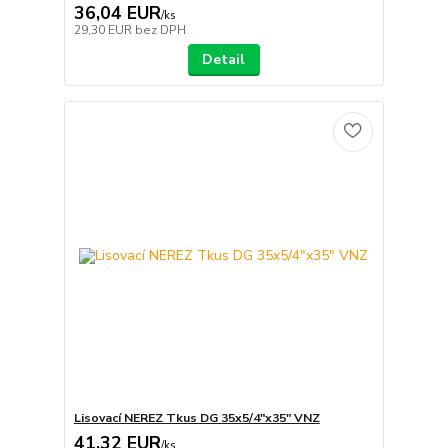
36,04 EUR
/
ks
29,30 EUR
bez DPH
Detail
Lisovací NEREZ Tkus DG 35x5/4"x35" VNZ
41,32 EUR
/
ks