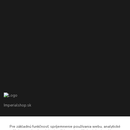
Imperialshop.sk
+421 948 849 899
Pon-Pia 7 - 17 ; Sobota 8 - 12
Pre základnú funkčnosť, spríjemnenie používania webu, analytické