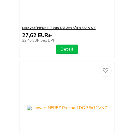
Lisovací NEREZ Tkus DG 35x3/4"x35" VNZ
27,62 EUR
/
ks
22,46 EUR
bez DPH
Detail