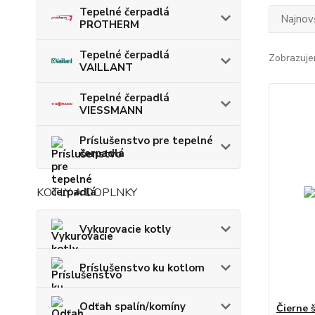
Tepelné čerpadlá
Najnov
PROTHERM
Tepelné čerpadlá
Zobrazuje
VAILLANT
Tepelné čerpadlá
VIESSMANN
Príslušenstvo pre tepelné
čerpadlá
KOTLY A DOPLNKY
Vykurovacie kotly
Príslušenstvo ku kotlom
Odťah spalín/komíny
Čierne 