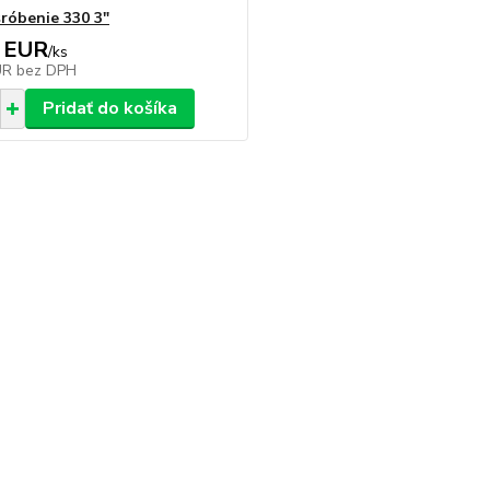
šróbenie 330 3"
 EUR
/
ks
UR
bez DPH
Pridať do košíka