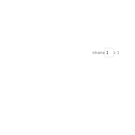
strana
z 1