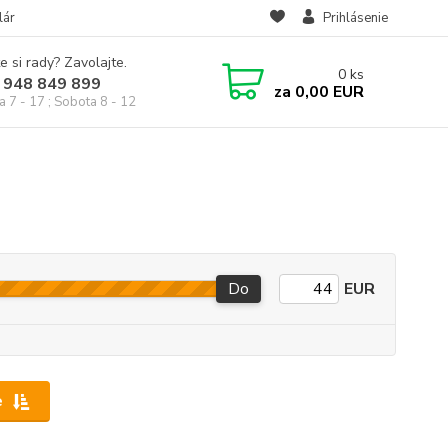
lár
Prihlásenie
e si rady? Zavolajte.
0
ks
 948 849 899
za
0,00 EUR
a 7 - 17 ; Sobota 8 - 12
Do
EUR
e