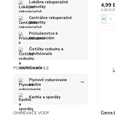
Lokálne rekuperačné
4,99 
jednotky
4,06 EU
Centrálne rekuperačné
jednotky
Príslušenstvo k
rekuperáciám
Čističky vzduchu a
odvlhčovače
PLYNOVÉ KACHLE
Plynové vykurovacie
kachle
Kachle a sporáky
OHRIEVAČE VODY
Čierne 