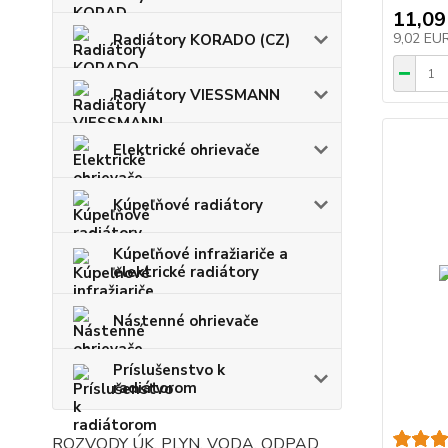
11,09
9,02 EU
Radiátory KORADO (CZ)
Radiátory VIESSMANN
Elektrické ohrievače
Kúpeľňové radiátory
Kúpeľňové infražiariče a
elektrické radiátory
Nástenné ohrievače
Príslušenstvo k
radiátorom
ROZVODY ÚK, PLYN, VODA, ODPAD