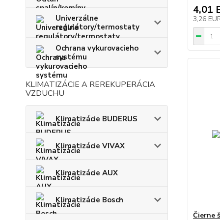
4,01 
Univerzálne
3,26 EU
regulátory/termostaty
Ochrana vykurovacieho
systému
KLIMATIZÁCIE A REREKUPERÁCIA
VZDUCHU
Klimatizácie BUDERUS
Klimatizácie VIVAX
Klimatizácie AUX
Klimatizácie Bosch
Čierne 