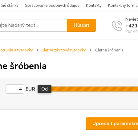
ľné články
Spracovanie osobných údajov
Kontakty
Kontaktný formu
Neviet
Hľadať
+421
Pon-Pi
otrubia a tvarovky
Čierne závitové tvarovky
Čierne šróbenia
ne šróbenia
EUR
Od
Upresniť parametr