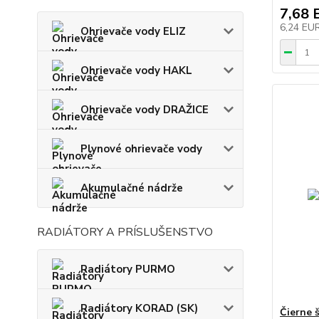
7,68 
6,24 EU
Ohrievače vody ELIZ
Ohrievače vody HAKL
Ohrievače vody DRAŽICE
Plynové ohrievače vody
Akumulačné nádrže
RADIÁTORY A PRÍSLUŠENSTVO
Radiátory PURMO
Radiátory KORAD (SK)
Čierne 