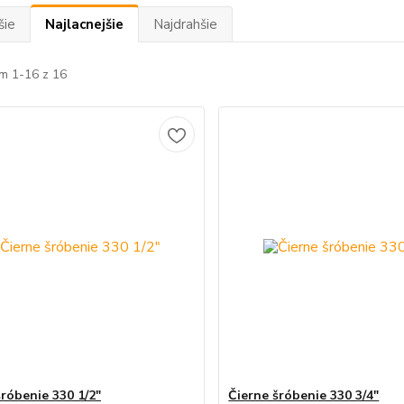
šie
Najlacnejšie
Najdrahšie
m 1-16 z 16
šróbenie 330 1/2"
Čierne šróbenie 330 3/4"