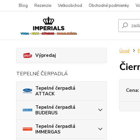
Blog
Rezenzie
Veľkoobchod
Obchodné podmienky
Vo
Úvod
P
Výpredaj
Čier
TEPELNÉ ČERPADLÁ
Tepelné čerpadlá
Cena:
ATTACK
Tepelné čerpadlá
BUDERUS
Tepelné čerpadlá
IMMERGAS