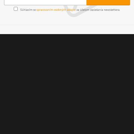
Súhlasím so
spracovaním osobných údajov
za účelom zasielania newslettera.