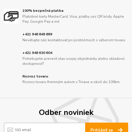
100% bezpečná platba
Platobné karty MasterCard, Visa, platby cez QR kódy, Apple
Pay, Google Pay a iné
+421 948 849 899
Neváhajte nás kontaktovať pri problémoch s výberom tovaru
+421 948 630 604
Potrebujete preveriť stav svojej objednávky alebo skladovú
dostupnosť?
Rozvoz tovaru
Rozvoz tovaru firemným autom v Trnave a okolí do 100km.
Odber noviniek
Prihlásiť sa