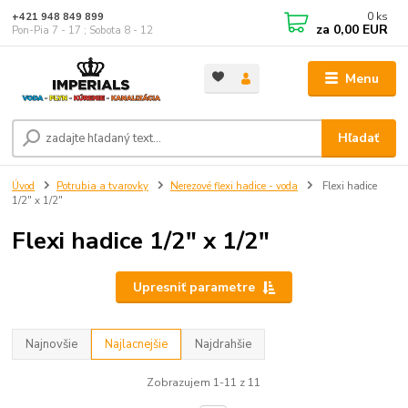
0
ks
+421 948 849 899
za
0,00 EUR
Pon-Pia 7 - 17 ; Sobota 8 - 12
Menu
Hľadať
Úvod
Potrubia a tvarovky
Nerezové flexi hadice - voda
Flexi hadice
1/2" x 1/2"
Flexi hadice 1/2" x 1/2"
Upresniť parametre
Najnovšie
Najlacnejšie
Najdrahšie
Zobrazujem 1-11 z 11