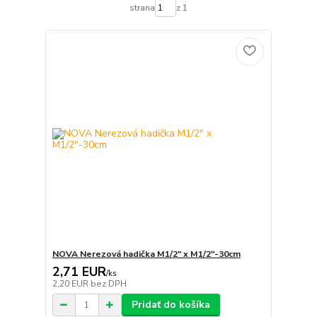
strana
z 1
NOVA Nerezová hadička M1/2" x M1/2"-30cm
2,71 EUR
/
ks
2,20 EUR
bez DPH
Pridať do košíka