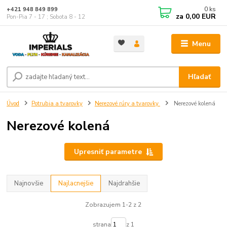
0
ks
+421 948 849 899
za
0,00 EUR
Pon-Pia 7 - 17 ; Sobota 8 - 12
Menu
Hľadať
Úvod
Potrubia a tvarovky
Nerezové rúry a tvarovky
Nerezové kolená
Nerezové kolená
Upresniť parametre
Najnovšie
Najlacnejšie
Najdrahšie
Zobrazujem 1-2 z 2
strana
z 1