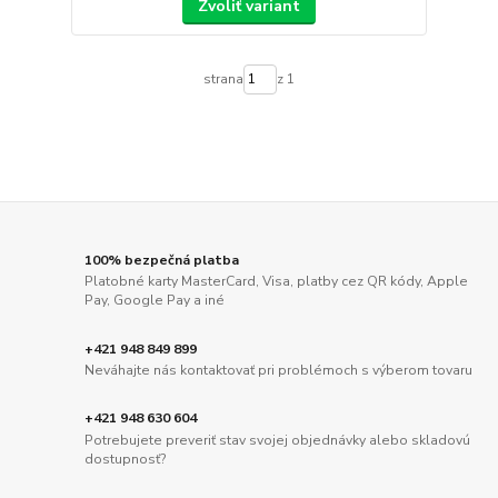
Zvoliť variant
strana
z 1
100% bezpečná platba
Platobné karty MasterCard, Visa, platby cez QR kódy, Apple
Pay, Google Pay a iné
+421 948 849 899
Neváhajte nás kontaktovať pri problémoch s výberom tovaru
+421 948 630 604
Potrebujete preveriť stav svojej objednávky alebo skladovú
dostupnosť?