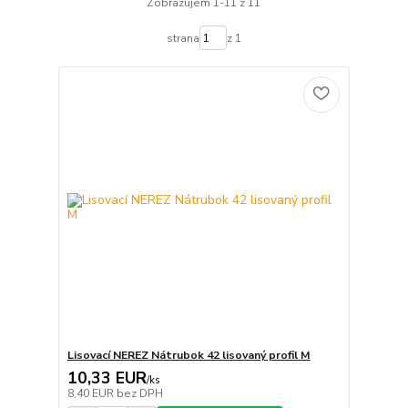
Zobrazujem 1-11 z 11
strana
z 1
Lisovací NEREZ Nátrubok 42 lisovaný profil M
10,33 EUR
/
ks
8,40 EUR
bez DPH