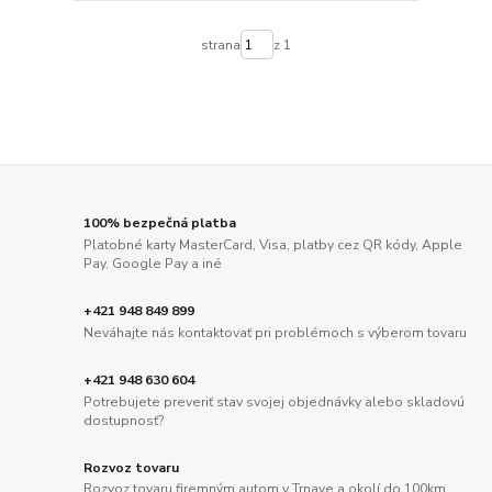
strana
z 1
100% bezpečná platba
Platobné karty MasterCard, Visa, platby cez QR kódy, Apple
Pay, Google Pay a iné
+421 948 849 899
Neváhajte nás kontaktovať pri problémoch s výberom tovaru
+421 948 630 604
Potrebujete preveriť stav svojej objednávky alebo skladovú
dostupnosť?
Rozvoz tovaru
Rozvoz tovaru firemným autom v Trnave a okolí do 100km.