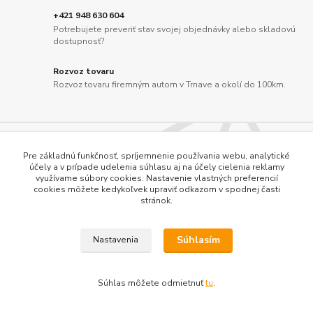
+421 948 630 604
Potrebujete preveriť stav svojej objednávky alebo skladovú
dostupnosť?
Rozvoz tovaru
Rozvoz tovaru firemným autom v Trnave a okolí do 100km.
Odber noviniek
Pre základnú funkčnosť, spríjemnenie používania webu, analytické
účely a v prípade udelenia súhlasu aj na účely cielenia reklamy
využívame súbory cookies. Nastavenie vlastných preferencií
cookies môžete kedykoľvek upraviť odkazom v spodnej časti
Prihlásiť sa
stránok.
Súhlasím so
spracovaním osobných údajov
za účelom zasielania newslettera.
Súhlasím
Nastavenia
Súhlas môžete odmietnuť
tu
.