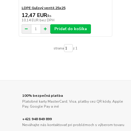
LDPE Guľový ventil 25x25
12,47 EUR
/
ks
10,14 EUR
bez DPH
Pridať do košíka
strana
z 1
100% bezpečná platba
Platobné karty MasterCard, Visa, platby cez QR kódy, Apple
Pay, Google Pay a iné
+421 948 849 899
Neváhajte nás kontaktovať pri problémoch s výberom tovaru