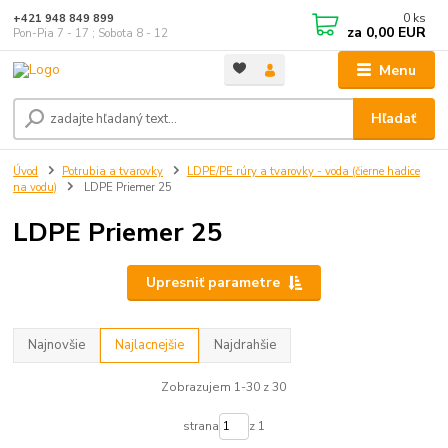
0
ks
+421 948 849 899
za
0,00 EUR
Pon-Pia 7 - 17 ; Sobota 8 - 12
Menu
Hľadať
Úvod
Potrubia a tvarovky
LDPE/PE rúry a tvarovky - voda (čierne hadice
na vodu)
LDPE Priemer 25
LDPE Priemer 25
Upresniť parametre
Najnovšie
Najlacnejšie
Najdrahšie
Zobrazujem 1-30 z 30
strana
z 1